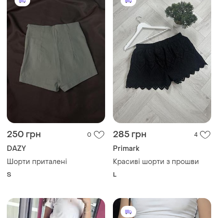
250 грн
285 грн
0
4
DAZY
Primark
Шорти приталені
Красиві шорти з прошви
S
L