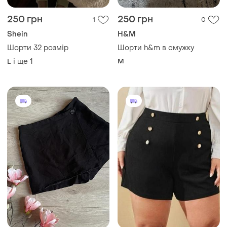
250 грн
250 грн
1
0
Shein
H&M
Шорти 32 розмір
Шорти h&m в смужку
і ще
1
M
L