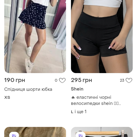
190 грн
295 грн
0
23
Shein
Спідниця шорти юбка
🔥 еластичні чорні
ХS
велосипедки shein 🚴‍♀️
спортивні шорти 🖤 шорти
і ще
1
L
для фітнесу легінси лосіни