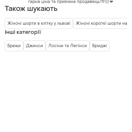
гарна ціна та приємна продавець!🫶🏻💋
Також шукають
Жіночі шорти в клітку у львові
Жіночі короткі шорти на за
Інші категорії
Брюки
Джинси
Лосіни та Легінси
Бриджі