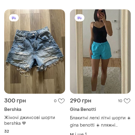
🔥 вечірній лук на вечірку
сірі літні
300 грн
290 грн
0
10
Bershka
Gina Benotti
Жіночі джинсові шорти
Блакитні легкі літні шорти ☀️
bershka 💙
gina benotti ☀️ пляжні
32
спортивні шорти на шнурку
і ще
1
M