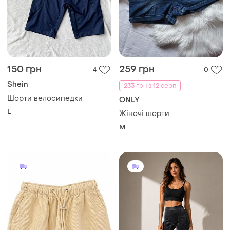
150 грн
259 грн
4
0
Shein
233 грн з 12 серп
Шорти велосипедки
ONLY
L
Жіночі шорти
M