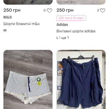
250 грн
250 грн
0
2
M&S
225 грн з 12 серп
Шорти блакитні m&s
Adidas
M
Вінтажні шорти adidas
і ще
1
L