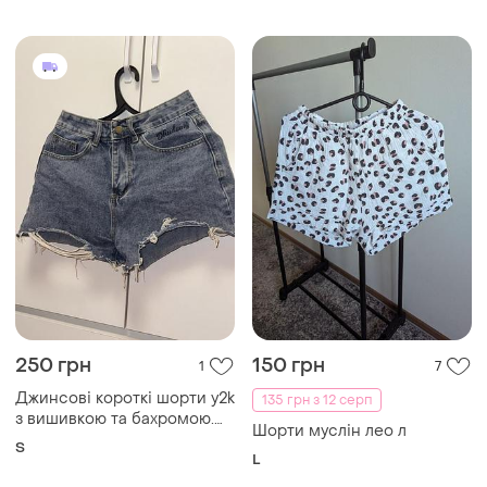
250 грн
150 грн
1
7
Джинсові короткі шорти y2k
135 грн з 12 серп
з вишивкою та бахромою.
Шорти муслін лео л
висока посадка, деним
S
щільний, стан ідеальний.
L
заміри в пп. швидка