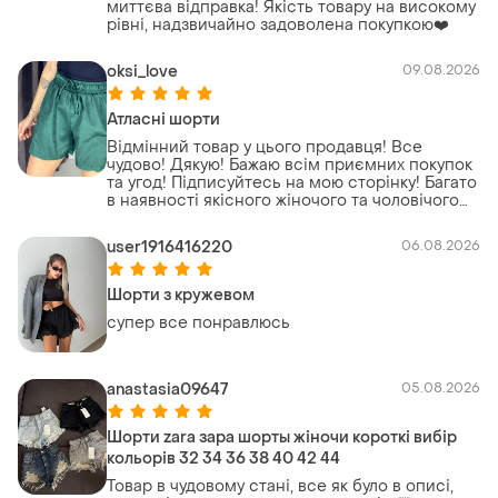
миттєва відправка! Якість товару на високому
рівні, надзвичайно задоволена покупкою❤️
oksi_love
09.08.2026
Атласні шорти
Відмінний товар у цього продавця! Все
чудово! Дякую! Бажаю всім приємних покупок
та угод! Підписуйтесь на мою сторінку! Багато
в наявності якісного жіночого та чоловічого
взуття та одягу високої якості за мінімальними
цінами 😍🥳🤗🌹
user1916416220
06.08.2026
Шорти з кружевом
супер все понравлюсь
anastasia09647
05.08.2026
Шорти zara зара шорты жіночи короткі вибір
кольорів 32 34 36 38 40 42 44
Товар в чудовому стані, все як було в описі,