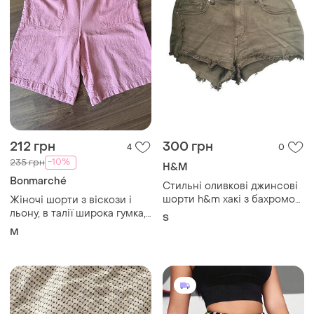
212 грн
300 грн
4
0
-10%
235 грн
H&M
Bonmarché
Стильні оливкові джинсові
шорти h&m хакі з бахромою
Жіночі шорти з віскози і
(розмір s / eur 36)
льону, в талії широка гумка,
S
з боків кишені. bonmarche,
M
m