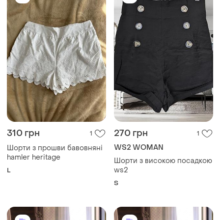
310 грн
270 грн
1
1
WS2 WOMAN
Шорти з прошви бавовняні
hamler heritage
Шорти з високою посадкою
ws2
L
S