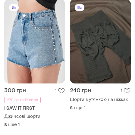
300 грн
240 грн
1
1
Шорти з утяжкою на ніжках
270 грн з 12 серп
і ще
1
S
I SAW IT FIRST
Джинсові шорти
і ще
1
S