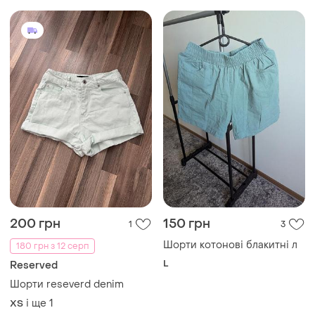
200 грн
150 грн
1
3
Шорти котонові блакитні л
180 грн з 12 серп
L
Reserved
Шорти reseverd denim
і ще
1
ХS