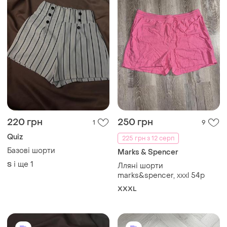
220 грн
250 грн
1
9
Quiz
225 грн з 12 серп
Базові шорти
Marks & Spencer
і ще
1
S
Лляні шорти
marks&spencer, xxxl 54р
XXXL