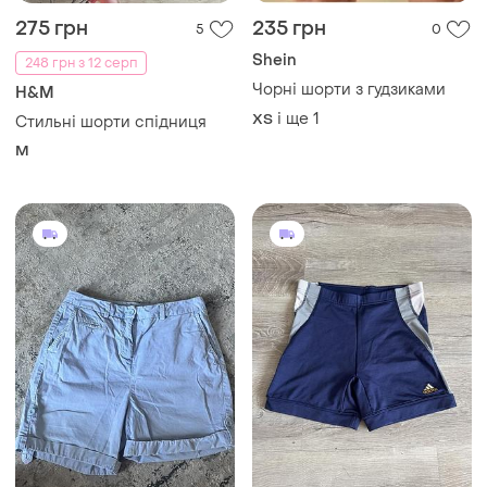
275 грн
235 грн
5
0
Shein
248 грн з 12 серп
Чорні шорти з гудзиками
H&M
і ще
1
ХS
Стильні шорти спідниця
M