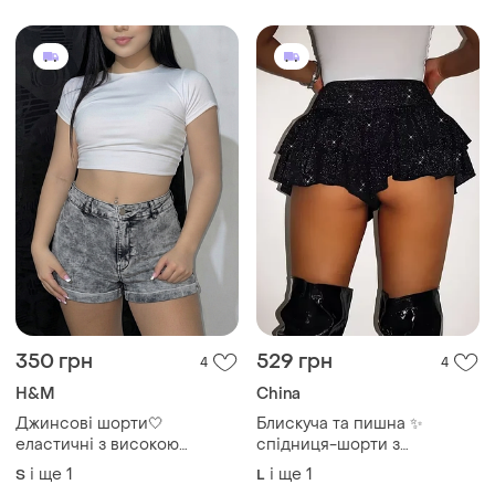
відправка нп / укрпоштою
350 грн
529 грн
4
4
H&M
China
Джинсові шорти🤍
Блискуча та пишна ✨
еластичні з високою
спідниця-шорти з
посадкою 🩶 h&m divided 👖
люрексом 💖 чорна міні
і ще
1
і ще
1
S
L
спідниця-шорти з рюшами
джинсові шорти ⚡ варенки