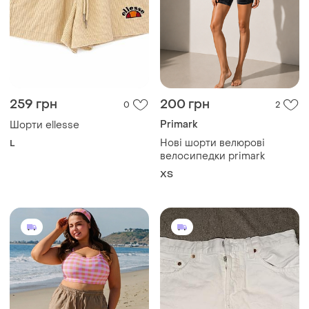
259 грн
200 грн
0
2
Primark
Шорти ellesse
Нові шорти велюрові
L
велосипедки primark
ХS