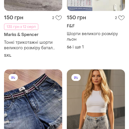
150 грн
150 грн
2
2
F&F
135 грн з 12 серп
Шорти великого розміру
Marks & Spencer
льон
Тонкі трикотажні шорти
і ще
1
56
великого розміру батал
marks&spencer, xxxxxl 58р
5XL