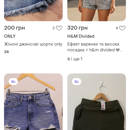
200 грн
320 грн
2
4
ONLY
H&M Divided
Жіночі джинсові шорти only
Ефект варенки та висока
посадка ⚡ h&m divided 🩶
38
джинсові шорти 🌸 сірі літні
і ще
1
S
короткі з високою талією