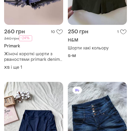
260 грн
250 грн
10
1
-24%
340 грн
H&M
Primark
Шорти хакі кольору
Жіночі короткі шорти з
S-M
рваностями primark denim
co
і ще
1
ХS