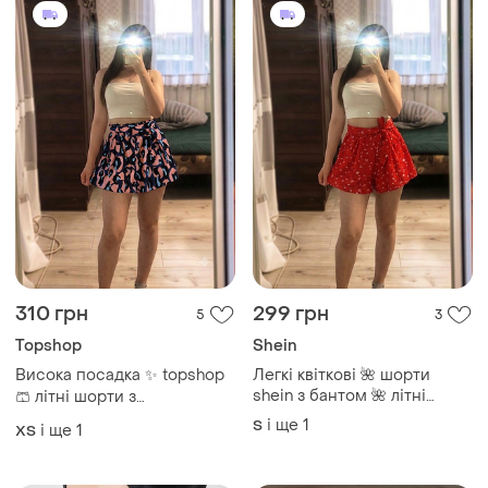
310 грн
299 грн
5
3
Topshop
Shein
Висока посадка ✨ topshop
Легкі квіткові 🌺 шорти
shein з бантом 🌺 літні
🩳 літні шорти з
спідниця-шорти 🌺
абстрактним принтом 🌸
і ще
1
S
і ще
1
ХS
летящие легкие
шорти з високою талією s
36