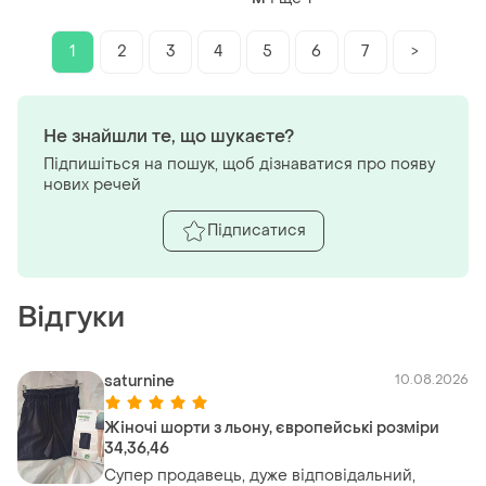
1
2
3
4
5
6
7
>
Не знайшли те, що шукаєте?
Підпишіться на пошук, щоб дізнаватися про появу
нових речей
Підписатися
Відгуки
saturnine
10.08.2026
Жіночі шорти з льону, європейські розміри
34,36,46
Супер продавець, дуже відповідальний,