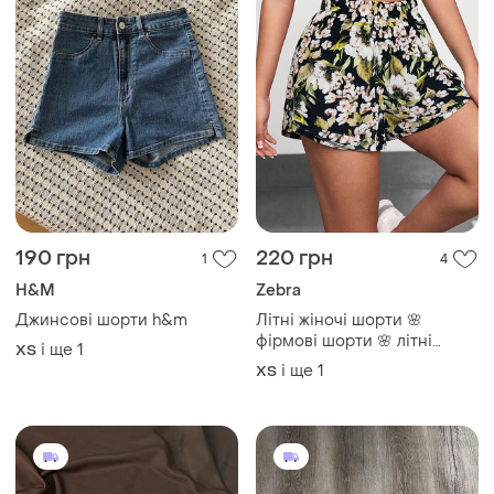
190 грн
220 грн
1
4
H&M
Zebra
Джинсові шорти h&m
Літні жіночі шорти 🌸
фірмові шорти 🌸 літні
і ще
1
ХS
шорти 🌸 розмір xs/s
і ще
1
ХS