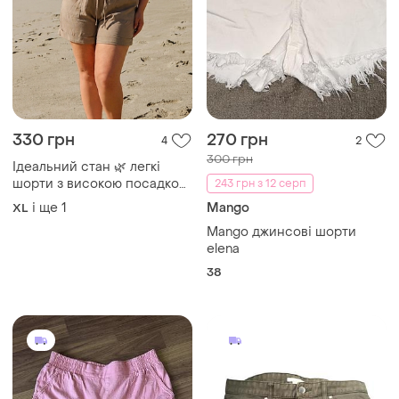
330 грн
270 грн
4
2
300 грн
Ідеальний стан 🌿 легкі
шорти з високою посадкою
243 грн з 12 серп
🩳 жіночі літні шорти хакі 🏷️
і ще
1
Mango
XL
оверсайз шорти на резинці
Mango джинсові шорти
xl xxl
elena
38