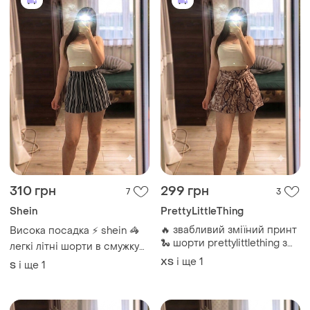
310 грн
299 грн
7
3
Shein
PrettyLittleThing
🔥 звабливий зміїний принт
Висока посадка ⚡ shein 🦓
🐍 шорти prettylittlething з
легкі літні шорти в смужку
високою талією ⚡ літні легкі
🖤 чорно-білі шорти на
і ще
1
ХS
і ще
1
S
резинці
шорти на резинці з поясом
🐍 жіночі шорти питон xs s