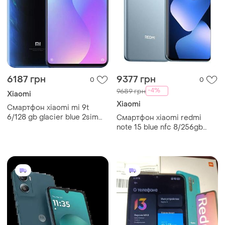
6187 грн
9377 грн
0
0
-4%
9689 грн
Xiaomi
Xiaomi
Смартфон xiaomi mi 9t
6/128 gb glacier blue 2sim
Смартфон xiaomi redmi
6.39" nfc 4000 mah
note 15 blue nfc 8/256gb
(новий / global version /
офіційна гарантія)