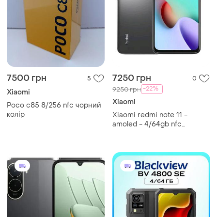
7500 грн
7250 грн
5
0
-22%
9250 грн
Xiaomi
Xiaomi
Poco c85 8/256 nfc чорний
колір
Xiaomi redmi note 11 -
amoled - 4/64gb nfc
доступних два кольори star
blue та graphite gray!