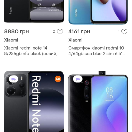
8880 грн
4161 грн
0
1
Xiaomi
Xiaomi
Xiaomi redmi note 14
Смартфон xiaomi redmi 10
8/256gb nfc black (новий,
4/64gb sea blue 2 sim 6.5"
global version, офіційна
helio g88 nfc 90 гц 5000
гарантія)
мач