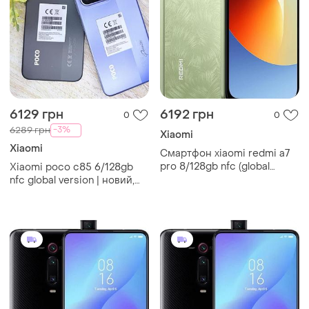
6129 грн
6192 грн
0
0
-3%
6289 грн
Xiaomi
Xiaomi
Смартфон xiaomi redmi a7
pro 8/128gb nfc (global
Xiaomi poco c85 6/128gb
version) | новий, гарантія рік
nfc global version | новий,
гарантія рік