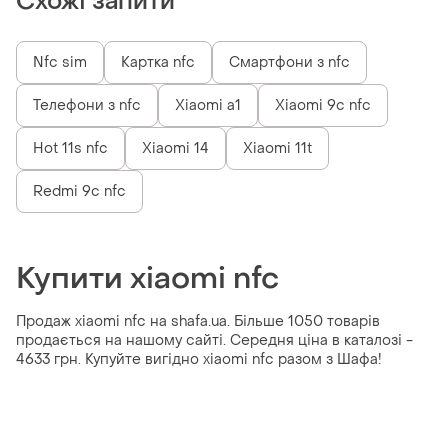
Схожі запити
Nfc sim
Картка nfc
Смартфони з nfc
Телефони з nfc
Xiaomi a1
Xiaomi 9c nfc
Hot 11s nfc
Xiaomi 14
Xiaomi 11t
Redmi 9c nfc
Купити xiaomi nfc
Продаж xiaomi nfc на shafa.ua. Більше 1050 товарів
продається на нашому сайті. Середня ціна в каталозі -
4633 грн. Купуйте вигідно xiaomi nfc разом з Шафа!