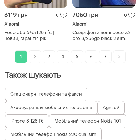
6119 грн
7050 грн
0
0
Xiaomi
Xiaomi
Poco c85 6+6/128 nfc |
Смартфон xiaomi poco x3
новий, гарантія рік
pro 8/256gb black 2 sim
6.67" 120 гц snapdragon 860
nfc 5160 мач
1
2
3
4
5
6
7
>
Також шукають
Стаціонарні телефони та факси
Аксесуари для мобільних телефонів
Agm a9
iPhone 8 128 Гб
Мобільний телефон Nokia 101
Мобільний телефон nokia 220 dual sim