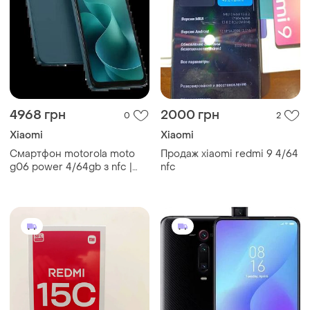
4968 грн
2000 грн
0
2
Xiaomi
Xiaomi
Смартфон motorola moto
Продаж xiaomi redmi 9 4/64
g06 power 4/64gb з nfc |
nfc
новий, гарантія рік