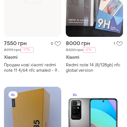
7550 грн
8000 грн
0
1
-17%
-6%
8999 грн
8500 грн
Xiaomi
Xiaomi
Продам нові xiaomi redmi
Redmi note 14 (8/128gb) nfc
note 11 4/64 nfc amaled - 90
global version
hz glodal version