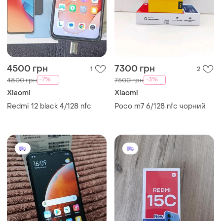
4500 грн
7300 грн
1
2
-7%
-3%
4800 грн
7500 грн
Xiaomi
Xiaomi
Redmi 12 black 4/128 nfc
Poco m7 6/128 nfc чорний