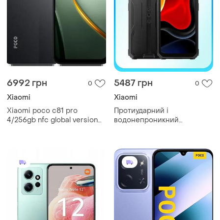
6992 грн
5487 грн
0
0
Xiaomi
Xiaomi
Xiaomi poco c81 pro
Протиударний і
4/256gb nfc global version
водонепроникний
(офіційна гарантія)
blackview bv4800se 4/64gb
nfc, чорний | новий,
гарантія рік