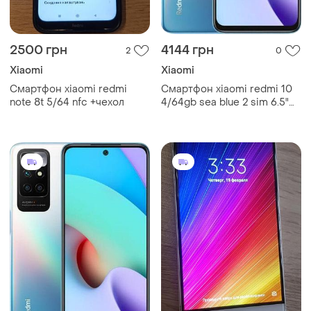
2500 грн
4144 грн
2
0
Xiaomi
Xiaomi
Смартфон xiaomi redmi
Смартфон xiaomi redmi 10
note 8t 5/64 nfc +чехол
4/64gb sea blue 2 sim 6.5"
helio g88 nfc 90 гц 5000
мач сучасний