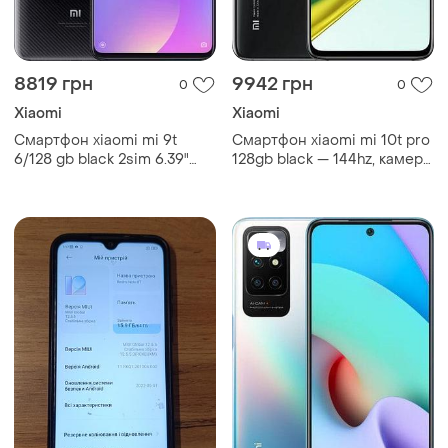
8819 грн
9942 грн
0
0
Xiaomi
Xiaomi
Смартфон xiaomi mi 9t
Смартфон xiaomi mi 10t pro
6/128 gb black 2sim 6.39"
128gb black — 144hz, камера
amoled gorilla glass
108 мп, nfc, snapdragon 865
snapdragon nfc 4000 mah
потужний