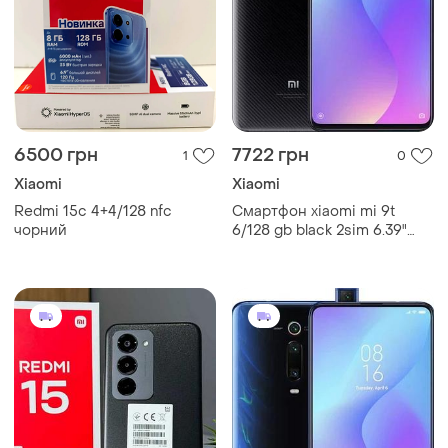
6500 грн
7722 грн
1
0
Xiaomi
Xiaomi
Redmi 15c 4+4/128 nfc
Смартфон xiaomi mi 9t
чорний
6/128 gb black 2sim 6.39"
snapdragon nfc 4000 mah
67