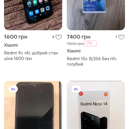
1600 грн
7400 грн
4
1
-2%
7500 грн
Xiaomi
Xiaomi
Redmi 9c nfc добрий стан
ціна 1600 грн
Redmi 15c 8/256 без nfc
голубий