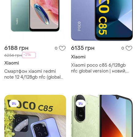
6188 грн
6135 грн
0
0
-2%
6256 грн
Xiaomi
Xiaomi
Xiaomi poco c85 6/128gb
nfc global version | новий,
Смартфон xiaomi redmi
гарантія рік
note 12 4/128gb nfc (global
version / офіційна гарантія)