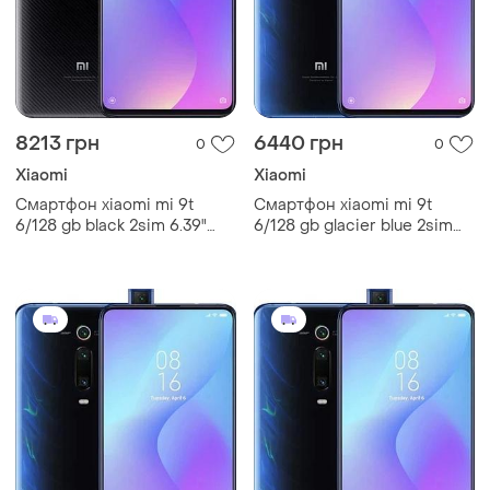
8213 грн
6440 грн
0
0
Xiaomi
Xiaomi
Смартфон xiaomi mi 9t
Смартфон xiaomi mi 9t
6/128 gb black 2sim 6.39"
6/128 gb glacier blue 2sim
snapdragon nfc 4000 mah
6.39" nfc 4000 mah
gg
потужний