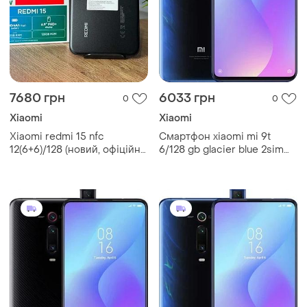
7680 грн
6033 грн
0
0
Xiaomi
Xiaomi
Xiaomi redmi 15 nfc
Смартфон xiaomi mi 9t
12(6+6)/128 (новий, офіційна
6/128 gb glacier blue 2sim
гарантія на рік)
6.39" nfc 4000 mah 67