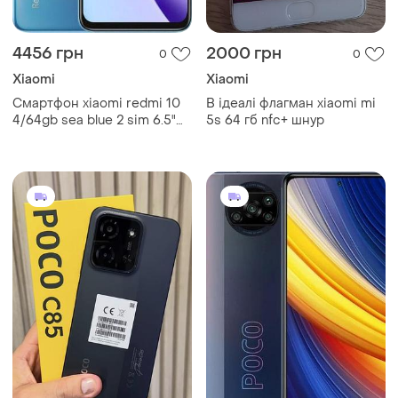
4456 грн
2000 грн
0
0
Xiaomi
Xiaomi
Смартфон xiaomi redmi 10
В ідеалі флагман xiaomi mi
4/64gb sea blue 2 sim 6.5"
5s 64 гб nfc+ шнур
helio g88 nfc 90 гц 5000
мач gg