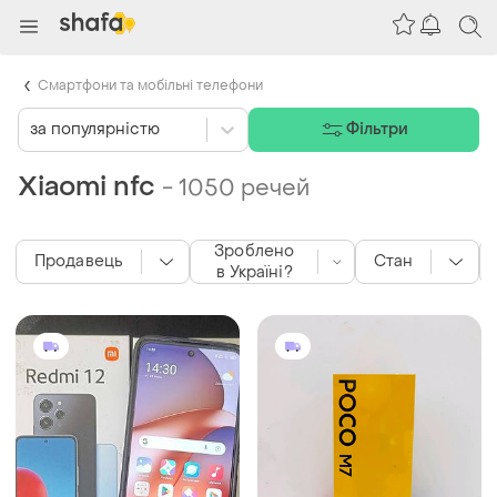
Смартфони та мобільні телефони
за популярністю
Фільтри
Xiaomi nfc
-
1050 речей
Зроблено
Продавець
Стан
в Україні?