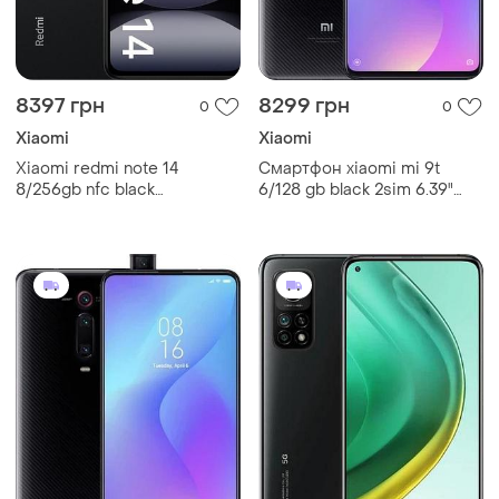
8397 грн
8299 грн
0
0
Xiaomi
Xiaomi
Xiaomi redmi note 14
Смартфон xiaomi mi 9t
8/256gb nfc black
6/128 gb black 2sim 6.39"
(вітринний, як новий, global
amoled gorilla glass
version, офіційна гарантія
snapdragon nfc 4000 mah
рік)
67