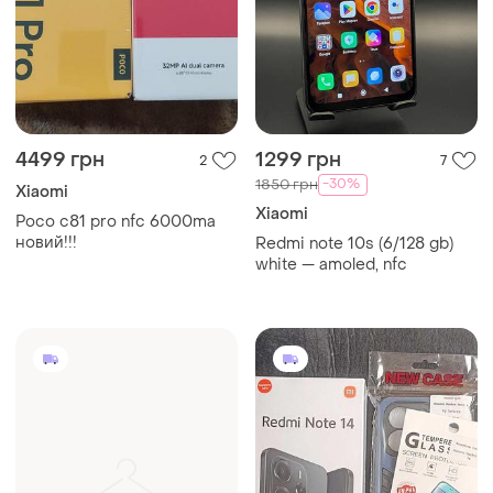
4499 грн
1299 грн
2
7
-30%
1850 грн
Xiaomi
Xiaomi
Pocо с81 рro nfc 6000ma
новий!!!
Redmi note 10s (6/128 gb)
white — amoled, nfc