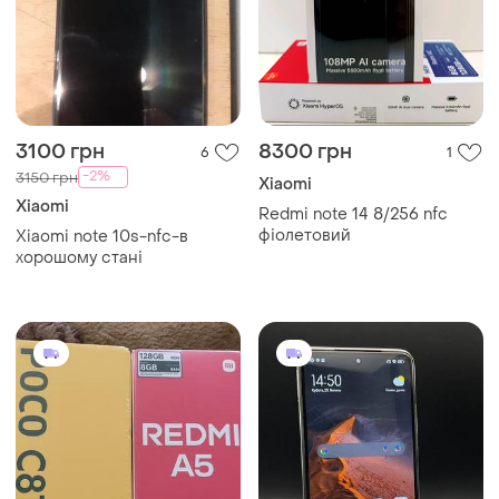
3100 грн
8300 грн
6
1
-2%
3150 грн
Xiaomi
Xiaomi
Redmi note 14 8/256 nfc
фіолетовий
Xiaomi note 10s-nfc-в
хорошому стані