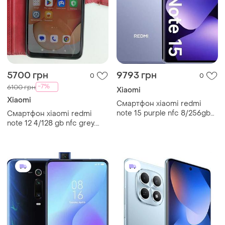
5700 грн
9793 грн
0
0
-7%
6100 грн
Xiaomi
Xiaomi
Смартфон xiaomi redmi
note 15 purple nfc 8/256gb
Смартфон xiaomi redmi
(новий / global version /
note 12 4/128 gb nfc grey.
офіційна гарантія)
повний комплект. відмінний
робочий стан!