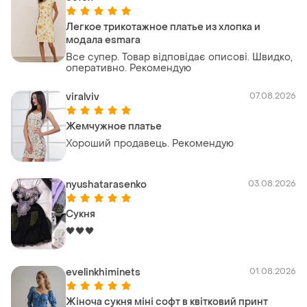
Легкое трикотажное платье из хлопка и
модала esmara
Все супер. Товар відповідає описові. Швидко,
оперативно. Рекомендую
viralviv
07.08.2026
Жемчужное платье
Хороший продавець. Рекомендую
nyushatarasenko
03.08.2026
Сукня
🖤🖤🖤
evelinkhiminets
01.08.2026
Жіноча сукня міні софт в квітковий принт