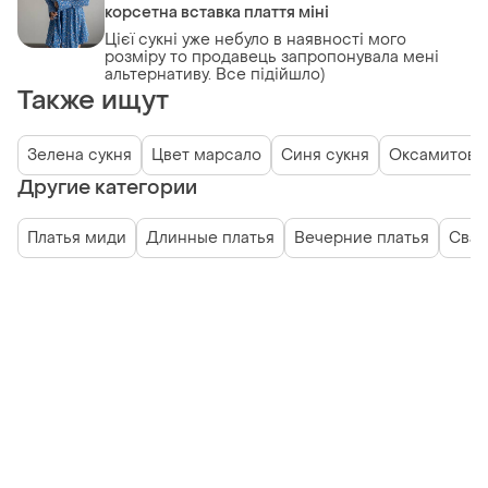
корсетна вставка плаття міні
Цієї сукні уже небуло в наявності мого
розміру то продавець запропонувала мені
альтернативу. Все підійшло)
Также ищут
Зелена сукня
Цвет марсало
Синя сукня
Оксамитова 
Другие категории
Платья миди
Длинные платья
Вечерние платья
Свад