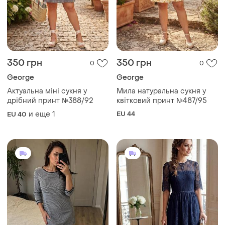
350 грн
350 грн
0
0
George
George
Актуальна міні сукня у
Мила натуральна сукня у
дрібний принт №388/92
квітковий принт №487/95
и еще
1
EU 44
EU 40