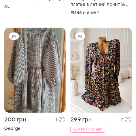
платье в летний принт 🌺
XL
турция🌺 бренд 🌺
и еще
1
EU 46
200 грн
299 грн
1
2
George
269 грн с 13 авг.