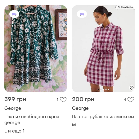
399 грн
200 грн
1
4
George
George
Платье свободного кроя
Платье-рубашка из вискозы
george
M
и еще
1
L