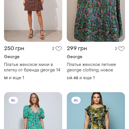
250 грн
299 грн
2
2
George
George
Платье женское мини в
Платье женское летнее
клетку от бренда george 14
george clothing, новое
и еще
1
и еще
1
M
UA 48