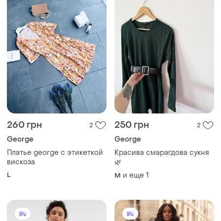
260 грн
250 грн
2
2
George
George
Платье george с этикеткой
Красива смарагдова сукня
вискоза
🌿
L
и еще
1
M