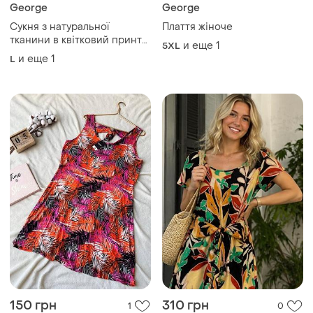
George
George
Сукня з натуральної
Плаття жіноче
тканини в квітковий принт
и еще
1
5XL
george🌿
и еще
1
L
150 грн
310 грн
1
0