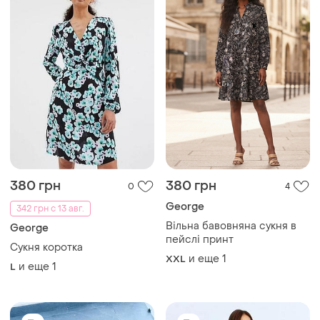
380 грн
380 грн
0
4
George
342 грн с 13 авг.
Вільна бавовняна сукня в
George
пейслі принт
Сукня коротка
и еще
1
XXL
и еще
1
L