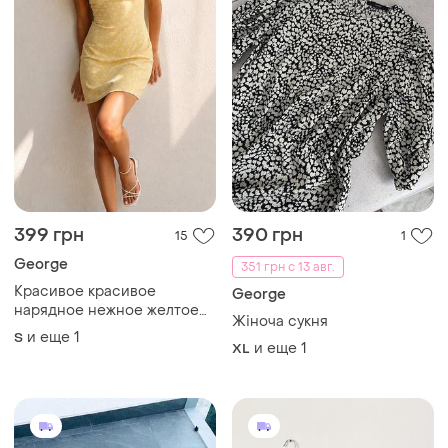
399 грн
390 грн
15
1
George
351 грн с 13 авг.
Красивое красивое
George
нарядное нежное желтое
Жіноча сукня
платье платья платье из
и еще
1
S
сетки по фигуре
и еще
1
XL