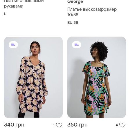
Платье с пышными
George
рукавами
Платье выскоза)розмер
L
10/38
EU 38
340 грн
350 грн
1
4