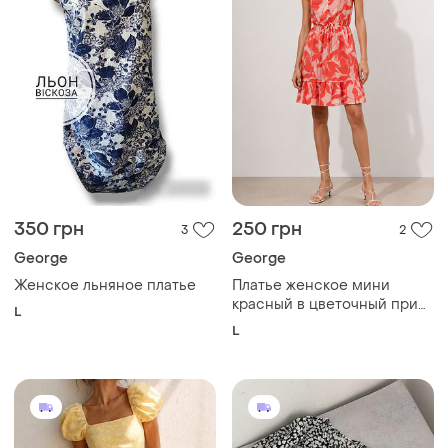
350 грн
250 грн
3
2
George
George
Женское льняное платье
Платье женское мини
красный в цветочный принт
L
от бренда george 16
L