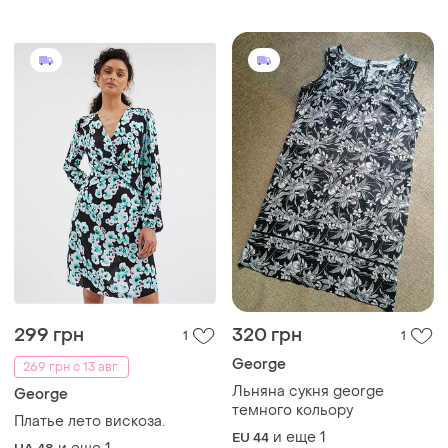
299 грн
320 грн
1
1
George
269 грн с 13 авг.
Льняна сукня george
George
темного кольору
Платье лето вискоза.
и еще
1
EU 44