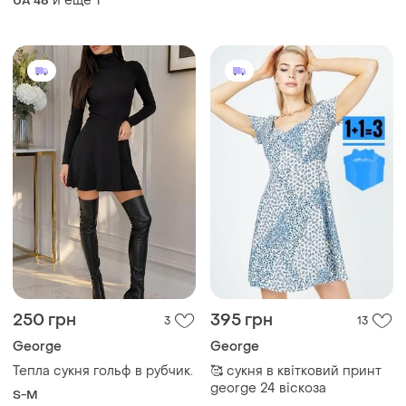
и еще
1
UA 48
250 грн
395 грн
3
13
George
George
Тепла сукня гольф в рубчик.
🥰 сукня в квітковий принт
george 24 віскоза
S-M