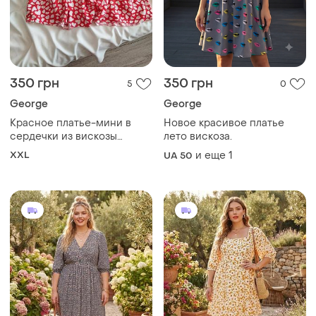
350 грн
350 грн
5
0
George
George
Красное платье-мини в
Новое красивое платье
сердечки из вискозы
лето вискоза.
george 18 2xl
XXL
и еще
1
UA 50