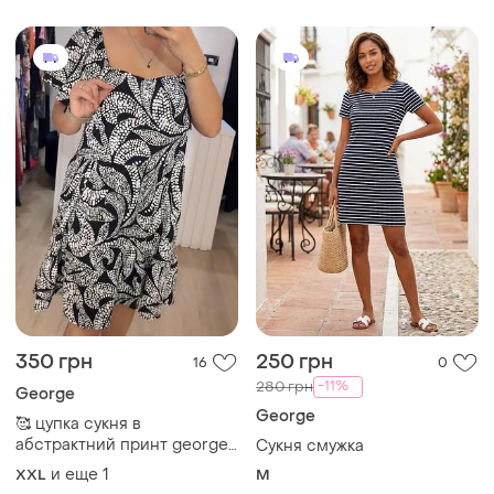
350 грн
250 грн
16
0
-11%
280 грн
George
George
🥰 цупка сукня в
абстрактний принт george
Сукня смужка
20
и еще
1
XXL
M