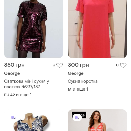
350 грн
300 грн
3
0
George
George
Святкова міні сукня у
Сукня коротка
паєтках №937/137
и еще
1
M
и еще
1
EU 42