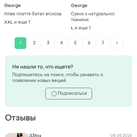
George
George
Нлве плаття батал віскоза
Сукня з натуральної
тканини
и еще
1
XXL
и еще
1
L
1
2
3
4
5
6
7
>
Не нашли то, что ищете?
Подпишитесь на поиск, чтобы узнавать о
появлении новых вещей
Подписаться
Отзывы
33fox
08.08.2026