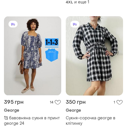
и еще
1
4XL
395 грн
350 грн
14
1
George
George
🥰 бавовняна сукня в принт
Сукня-сорочка george в
george 24
клітинку