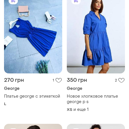
270 грн
350 грн
1
2
George
George
Платье george с этикеткой
Новое хлопковое платье
george p s
L
и еще
1
ХS