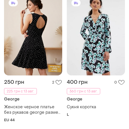
250 грн
400 грн
2
0
225 грн с 13 авг.
360 грн с 13 авг.
George
George
Женское черное платье
Сукня коротка
без рукавов george размер
L
eur 44
EU 44