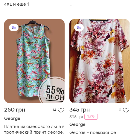
и еще
1
L
4XL
250 грн
345 грн
14
0
-13%
395 грн
George
George
Платье из смесового льна в
тропический принт george.
George - прекрасное