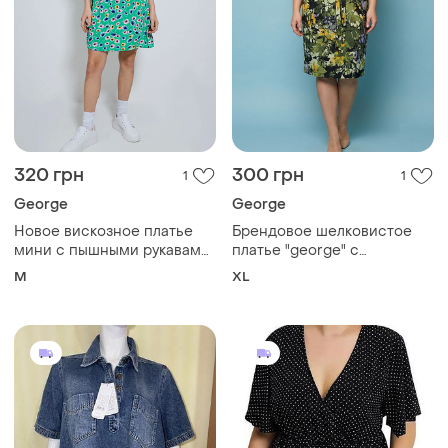
320 грн
300 грн
1
1
George
George
Новое вискозное платье
Брендовое шелковистое
мини с пышными рукавами
платье "george" с
"george" зеленое с
растительным принтом.
M
XL
цветочным принтом.
размер uk16/eur44.
размер uk12.