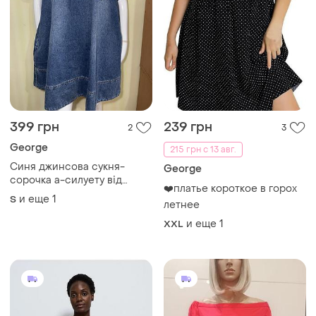
399 грн
239 грн
2
3
George
215 грн с 13 авг.
Синя джинсова сукня-
George
сорочка а-силуету від
❤️платье короткое в горох
бренду george з короткими
и еще
1
S
летнее
рукавами
и еще
1
XXL