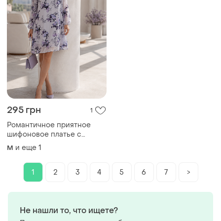
295 грн
1
Романтичное приятное
шифоновое платье с
подкладкой в цветочный
и еще
1
M
принт голубой с
сиреневым.
1
2
3
4
5
6
7
>
Не нашли то, что ищете?