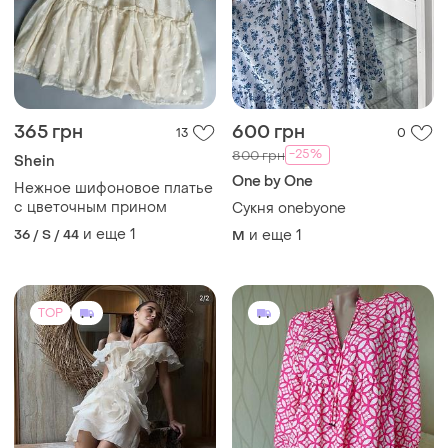
365 грн
600 грн
13
0
-25%
800 грн
Shein
One by One
Нежное шифоновое платье
с цветочным прином
Сукня onebyone
и еще
1
36 / S / 44
и еще
1
M
TOP