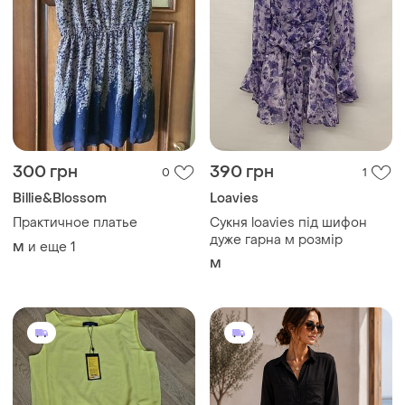
300 грн
390 грн
0
1
Billie&Blossom
Loavies
Практичное платье
Сукня loavies під шифон
дуже гарна м розмір
и еще
1
M
M