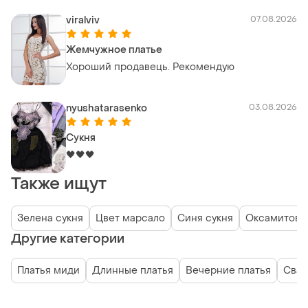
viralviv
07.08.2026
Жемчужное платье
Хороший продавець. Рекомендую
nyushatarasenko
03.08.2026
Сукня
🖤🖤🖤
Также ищут
Зелена сукня
Цвет марсало
Синя сукня
Оксамитова 
Другие категории
Платья миди
Длинные платья
Вечерние платья
Свад