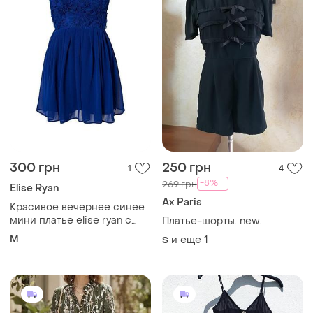
300 грн
250 грн
1
4
-8%
269 грн
Elise Ryan
Ax Paris
Красивое вечернее синее
мини платье elise ryan с
Платье-шорты. new.
аппликацией
M
и еще
1
S