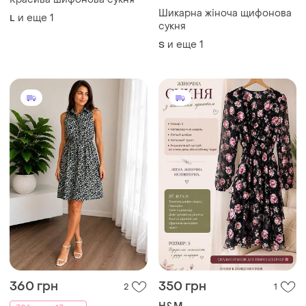
Шикарна жіноча щифонова
и еще
1
L
сукня
и еще
1
S
360 грн
350 грн
2
1