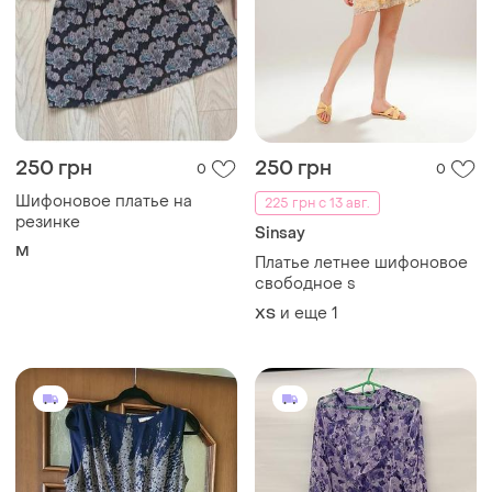
250 грн
250 грн
0
0
Шифоновое платье на
225 грн с 13 авг.
резинке
Sinsay
M
Платье летнее шифоновое
свободное s
и еще
1
ХS