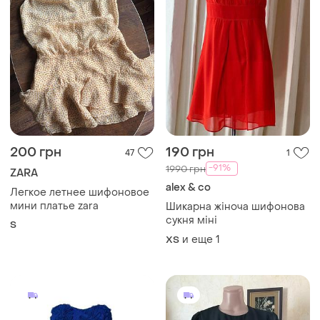
200 грн
190 грн
47
1
-91%
1990 грн
ZARA
alex & co
Легкое летнее шифоновое
мини платье zara
Шикарна жіноча шифонова
сукня міні
S
и еще
1
ХS