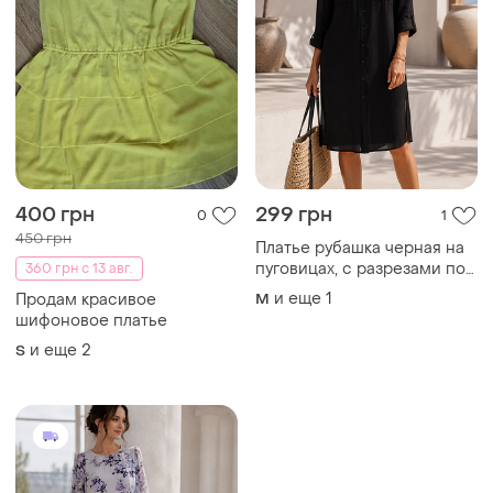
400 грн
299 грн
0
1
450 грн
Платье рубашка черная на
пуговицах, с разрезами по
360 грн с 13 авг.
бокам и с двумя
и еще
1
Продам красивое
M
накладными карманами.
шифоновое платье
и еще
2
S