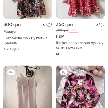
300 грн
350 грн
0
0
-29%
490 грн
Papaya
H&M
Шифонова сукня у квіти з
рукавом
Шифонова червона сукня у
квіти з рукавом
и еще
1
S
M