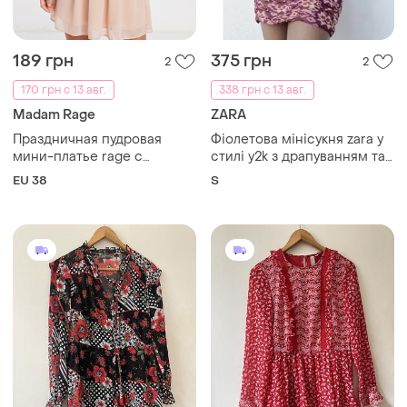
189 грн
375 грн
2
2
170 грн с 13 авг.
338 грн с 13 авг.
Madam Rage
ZARA
Праздничная пудровая
Фіолетова мінісукня zara у
мини-платье rage с
стилі y2k з драпуванням та
пайетками (rose gold /
вузлами-вирізами (з
EU 38
S
nude) размер 10
металізованою ниткою)
розмір s