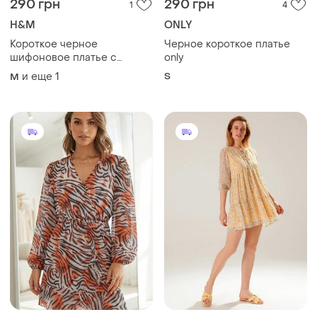
290 грн
290 грн
1
4
H&M
ONLY
Короткое черное
Черное короткое платье
шифоновое платье с
only
тоненьким ремешком с
и еще
1
S
M
кисточками, с в-образным
вырезом фирмы h&amp;m