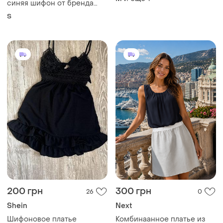
синяя шифон от бренда
femme s
S
200 грн
300 грн
26
0
Shein
Next
Шифоновое платье
Комбинаанное платье из