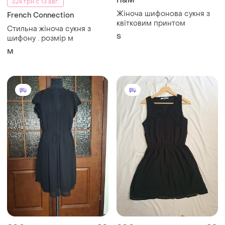
H&M
324 грн с 13 авг.
Жіноча шифонова сукня з
French Connection
квітковим принтом
Стильна жіноча сукня з
S
шифону . розмір м
M