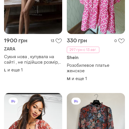
1900 грн
330 грн
13
0
ZARA
297 грн с 13 авг.
Сукня нова , купувала на
Shein
сайті , не підійшов розмір,
Розобилевое платье
дуже гарна 😍
и еще
1
L
женское
и еще
1
M