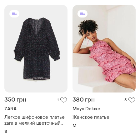
350 грн
380 грн
1
5
ZARA
Maya Deluxe
Легкое шифоновое платье
Женское платье
zara в мелкий цветочный
M
принт, размер s
S