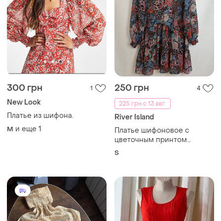
300 грн
250 грн
1
4
New Look
225 грн с 13 авг.
Платье из шифона.
River Island
и еще
1
M
Платье шифоновое с
цветочным принтом
длинный рукав
S
романтичное мини