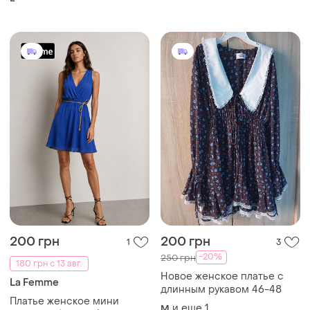
200 грн
200 грн
1
3
-20%
250 грн
180 грн с 13 авг.
Новое женское платье с
La Femme
длинным рукавом 46-48
Платье женское мини
и еще
1
M