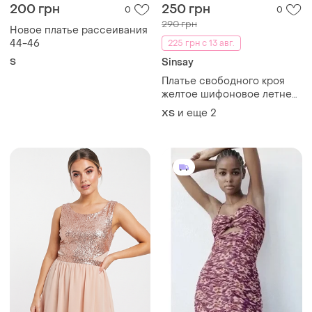
200 грн
250 грн
0
0
290 грн
Новое платье рассеивания
44-46
225 грн с 13 авг.
S
Sinsay
Платье свободного кроя
желтое шифоновое летнее
sinsay в цветочный рисунок
и еще
2
ХS
принт