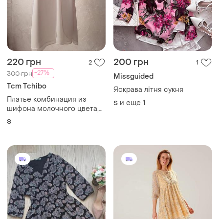
220 грн
200 грн
2
1
-27%
300 грн
Missguided
Tcm Tchibo
Яскрава літня сукня
Платье комбинация из
и еще
1
S
шифона молочного цвета,
двухслойное,обхват
S
груди88см, обхват бедер
106см, длина 84см,
бретели регулируются, стан
отличный