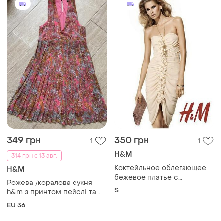
349 грн
350 грн
1
1
H&M
314 грн с 13 авг.
Коктейльное облегающее
H&M
бежевое платье с
Рожева /коралова сукня
оборками и рюшами h&m
S
h&m з принтом пейслі та
плісованим низом.
EU 36