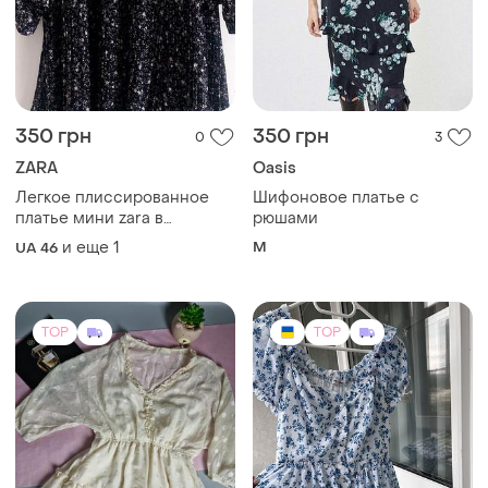
350 грн
350 грн
0
3
ZARA
Oasis
Легкое плиссированное
Шифоновое платье с
платье мини zara в
рюшами
цветочный принт (шифон)
и еще
1
M
UA 46
р.s
TOP
TOP