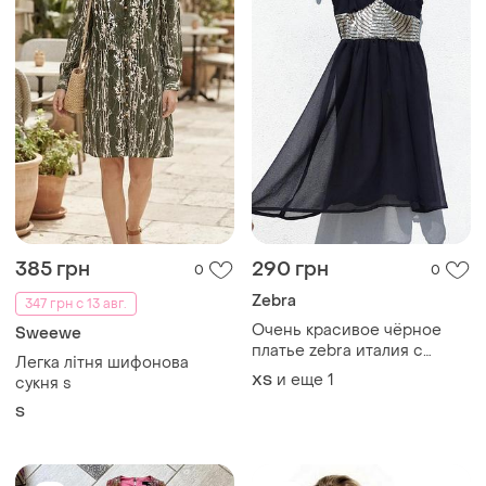
385 грн
290 грн
0
0
Zebra
347 грн с 13 авг.
Очень красивое чёрное
Sweewe
платье zebra италия с
Легка літня шифонова
золотым декором
и еще
1
ХS
сукня s
S