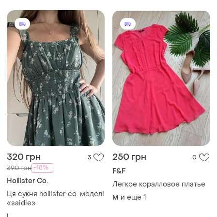
320 грн
250 грн
3
0
-18%
390 грн
F&F
Hollister Co.
Легкое коралловое платье
Ця сукня hollister co. моделі
и еще
1
M
«saidie»
L