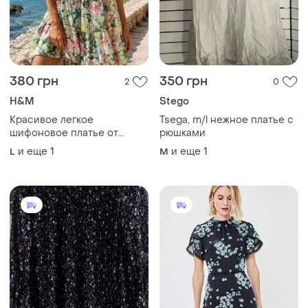
380 грн
350 грн
2
0
H&M
Stego
Красивое легкое
Tsega, m/l нежное платье с
шифоновое платье от
рюшками
бренда h&amp;m,
и еще
1
и еще
1
L
M
выполненное в
романтичном стиле бохо🩷
💚