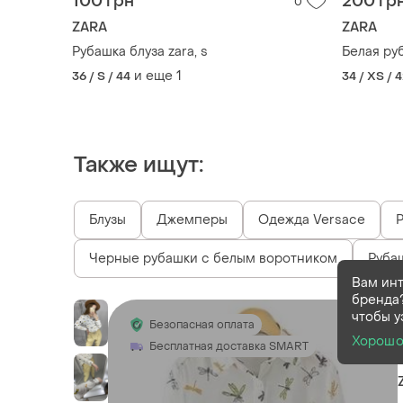
100 грн
200 гр
0
ZARA
ZARA
Рубашка блуза zara, s
Белая ру
и еще
1
36 / S / 44
34 / XS / 
Также ищут:
Блузы
Джемперы
Одежда Versace
Р
Черные рубашки с белым воротником
Руба
Вам ин
бренда?
чтобы у
Безопасная оплата
Хорош
Бесплатная доставка SMART