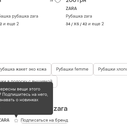
н
200 грн
19
ZARA
башка рубашка zara
Рубашка zara
и еще
2
и еще
2
42
34 / XS / 42
убашка жакет эко кожа
Рубашки femme
Рубашки хлоп
шки в полоску с вышивкой
тересны вещи этого
 Подпишитесь на него,
Деактивирован
1 шт
знавать о новинках
Блуза , рубашка zara
о
Подписаться на бренд
ZARA