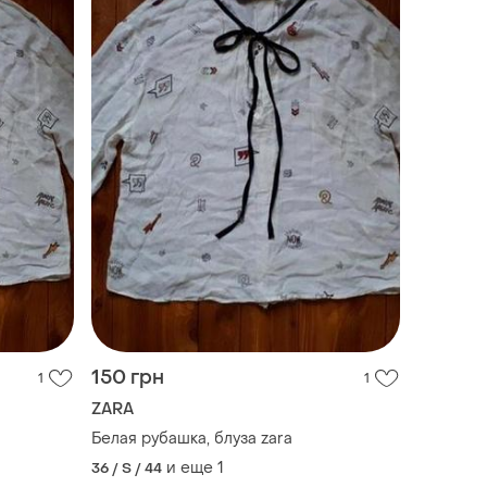
150 грн
1
1
ZARA
Белая рубашка, блуза zara
и еще
1
36 / S / 44