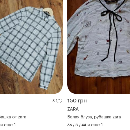
н
150 грн
3
ZARA
башка от zara
Белая блуза, рубашка zara
и еще
1
и еще
1
36 / S / 44