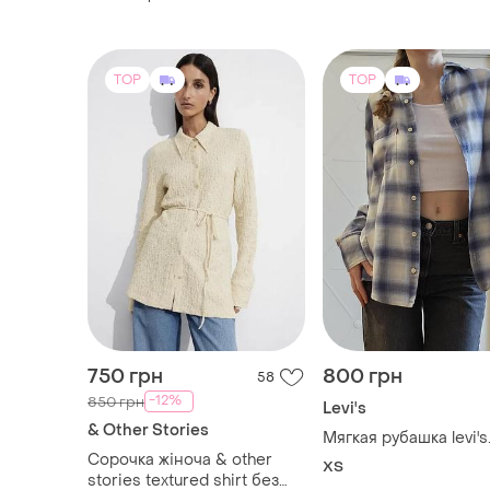
TOP
TOP
750 грн
800 грн
58
-12%
850 грн
Levi's
& Other Stories
Мягкая рубашка levi's
Сорочка жіноча & other
ХS
stories textured shirt без