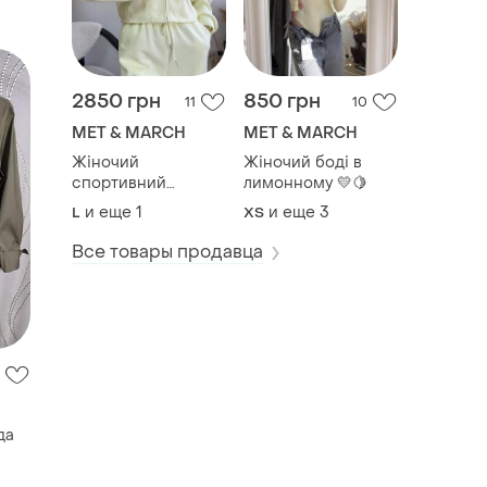
2850 грн
850 грн
11
10
MET & MARCH
MET & MARCH
Жіночий
Жіночий боді в
спортивний
лимонному 💛🍋
костюм у
и еще
1
и еще
3
L
ХS
лимонному кольорі
🍋
Все товары продавца
да