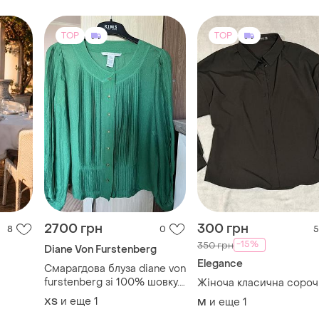
TOP
TOP
2700 грн
300 грн
8
0
5
-15%
350 грн
Diane Von Furstenberg
Elegance
Смарагдова блуза diane von
furstenberg зі 100% шовку.
Жіноча класична сороч
енд
розмір xs-s
и еще
1
ХS
и еще
1
M