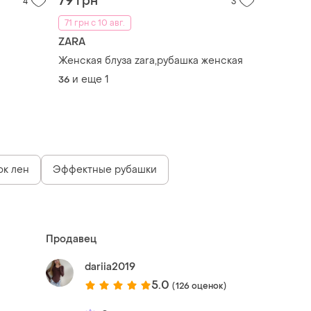
79 грн
4
3
71 грн с 10 авг.
ZARA
Женская блуза zara,рубашка женская
и еще
1
36
ок лен
Эффектные рубашки
Продавец
dariia2019
5.0
(126 оценок)