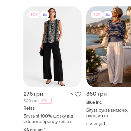
TOP
TOP
275 грн
350 грн
9
-9%
300 грн
Blue Inc
Reiss
Блуза,рукав кимоно,
расцветка
Блуза зі 100% шовку від
missoni,премиум бр
якісного бренду reiss в
и еще
1
L
анімалістичному принті
и еще
1
ХS