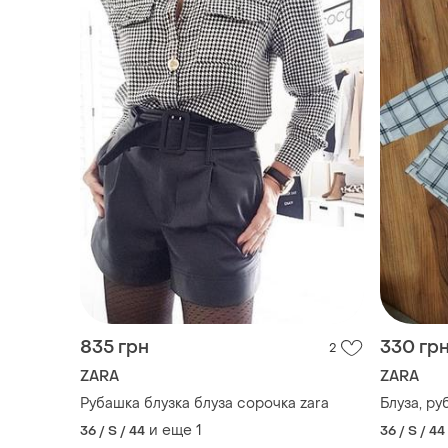
835 грн
330 гр
2
ZARA
ZARA
Рубашка блузка блуза сорочка zara
Блуза, ру
и еще
1
36 / S / 44
36 / S / 44