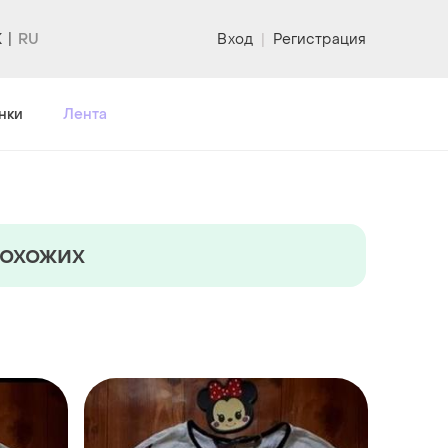
K
Вход
|
Регистрация
нки
Лента
похожих