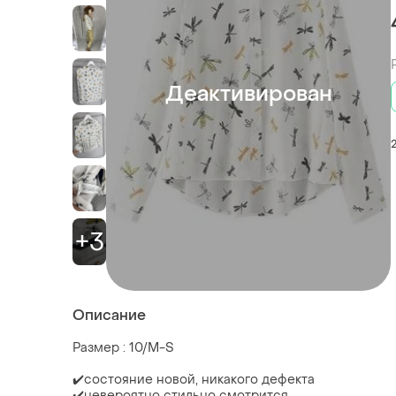
Деактивирован
+3
Описание
Размер : 10/M-S
✔️состояние новой, никакого дефекта
✔️невероятно стильно смотрится