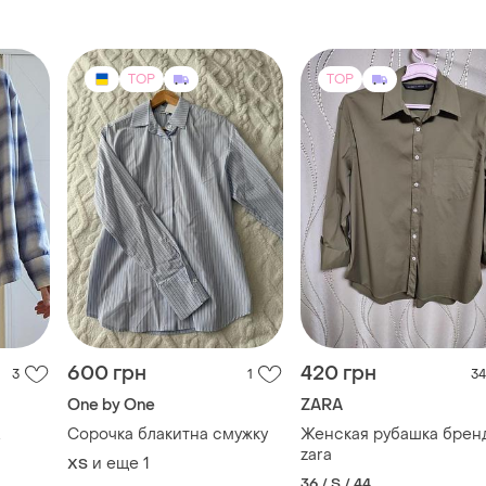
TOP
TOP
600 грн
420 грн
3
1
34
One by One
ZARA
.
Сорочка блакитна смужку
Женская рубашка брен
zara
и еще
1
ХS
36 / S / 44