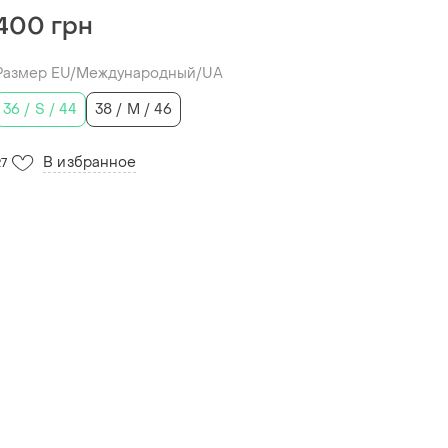
400 грн
Размер EU/Международный/UA
36 / S / 44
38 / M / 46
В избранное
27