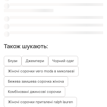
Комбіновані джинсові сорочки
Жіночі сорочки приталені ralph lauren
Коричневі жіночі сорочки f & f
Жовті жіночі сорочки george
Схожі товари