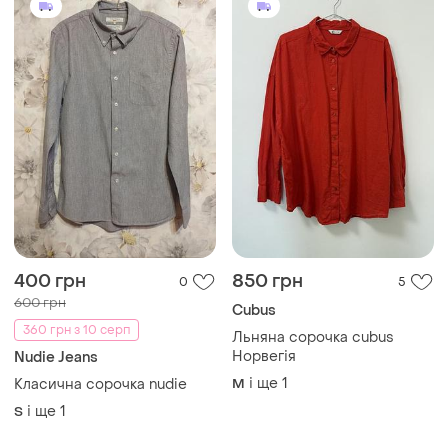
і ще
1
Класична сорочка nudie
M
і ще
1
S
170 грн
1035 грн
0
0
Loft
Базова оверсайз сорочка у
клітинку з застібкою на
Сорочка з вишивкою