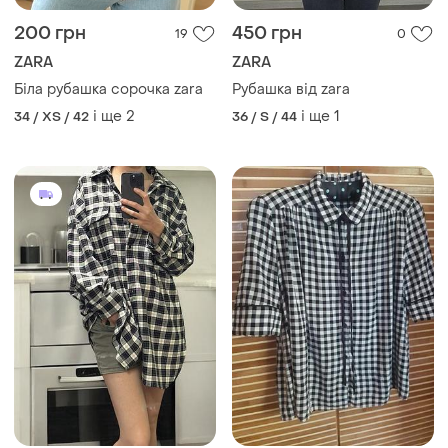
550 грн
199 грн
18
2
ZARA
179 грн з 10 серп
Рубашка сорочка оверсайз
ZARA
zara
Сорочка zara
і ще
1
S
і ще
1
34 / XS / 42