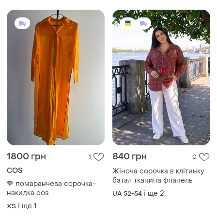
🧡 помаранчева сорочка-
накидка cos
і ще
2
UA 52-54
і ще
1
ХS
Завантажуйте додаток
Купуйте речі і спілкуйтесь у будь-якому місці
Як це працює?
Україна, 02121, місто Київ, Харківське шосе, будинок
201-203, літера 4Г
Політика конфіденційності
Договір-оферта