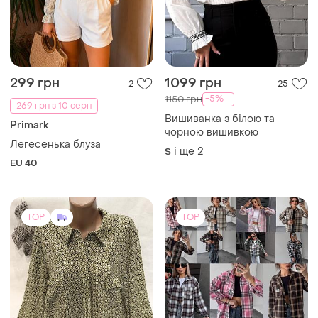
450 грн
720 грн
16
32
Роскішна блуза , сорочка
Трендова сорочка в
великий розмір
клітинку бавовна з відомим
надписом
і ще
1
і ще
1
4XL
UA 42-48
TOP
TOP