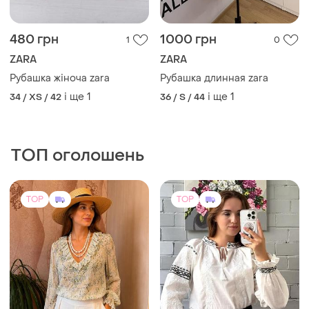
299 грн
1099 грн
2
25
-5%
1150 грн
269 грн з 10 серп
Вишиванка з білою та
Primark
чорною вишивкою
Легесенька блуза
і ще
2
S
EU 40
TOP
TOP