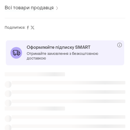
Всі товари продавця
Поділитися:
Оформлюйте підписку SMART
Отримайте замовлення з безкоштовною
доставкою
Також шукають:
Блузи
Джемпери
Чорний одяг
Жіночі сорочки vero moda в миколаєві
Бежева замшева сорочка жіноча