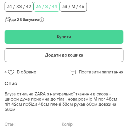
34 / XS / 42
36 / S / 44
38 / M / 46
до 2 ₴ бонусних
Купити
Додати до кошика
В обране
Поставити запитання
4
Опис
Блуза стильна ZARA з натуральної тканини віскоза -
шифон дуже приємна до тіла . нова.розмір М пог 48см
піт 42см побіди 48см плечі 38см рукав 60см довжина
58см
Стан:
Колір: