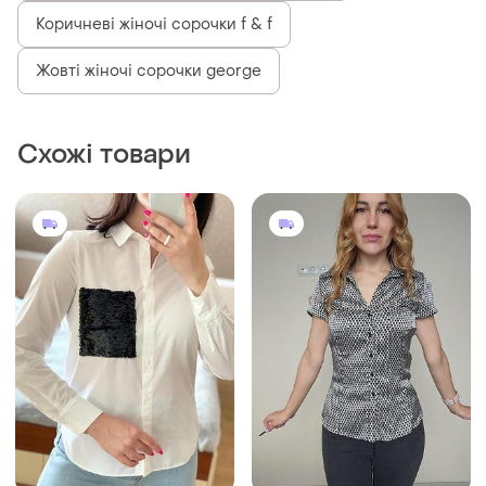
200 грн
450 грн
19
0
ZARA
ZARA
Біла рубашка сорочка zara
Рубашка від zara
і ще
2
і ще
1
34 / XS / 42
36 / S / 44