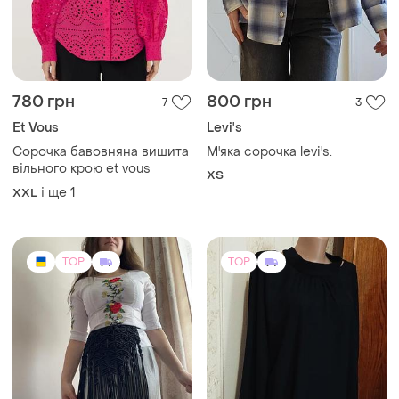
750 грн
342 грн
11
1
360 грн
Припинда, етно пояс
макраме чорного кольору
розпродаж до 10 серп
One size
H&M
Сток блуза 🏷🏷евр.хл на
р.175 наш56-58р.
і ще
1
42 / XL / 50