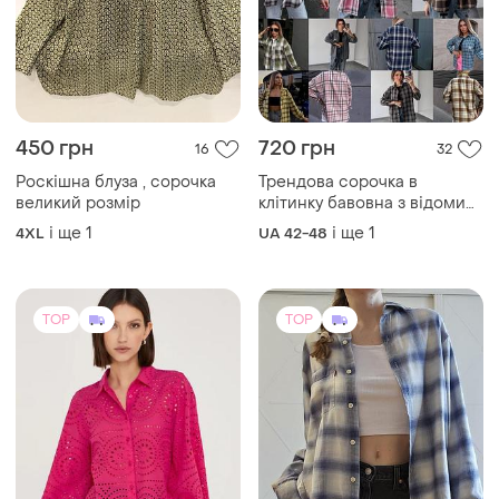
780 грн
800 грн
7
3
Et Vous
Levi's
Сорочка бавовняна вишита
М'яка сорочка levi's.
вільного крою et vous
ХS
і ще
1
XXL
TOP
TOP