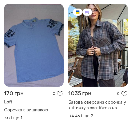
гудзиках з накладною
і ще
2
UA 46
і ще
1
ХS
кишенею
749 грн
350 грн
0
2
Власна марка
315 грн з 10 серп
Жіноча шовкова сорочках в
Marks & Spencer