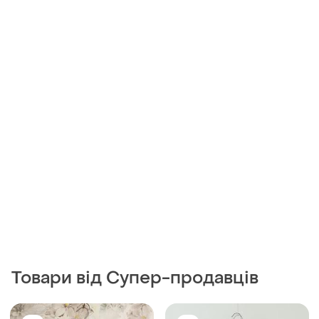
Товари від Супер-продавців
400 грн
850 грн
0
5
600 грн
Cubus
360 грн з 10 серп
Льняна сорочка cubus
Норвегія
Nudie Jeans