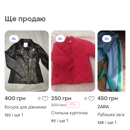
Ще продаю
400 грн
250 грн
450 грн
0
0
-17%
300 грн
ZARA
Косуха для дівчинки
Стильна курточка
Рубашка zara
і ще
1
122
і ще
1
92
і ще
1
128