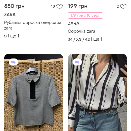
200 грн
280 грн
1
7
ZARA
252 грн з 10 серп
Сорочка zara
ZARA
і ще
1
34 / XS / 42
Атласная рубашка как zara
і ще
1
36 / S / 44