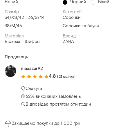
Новий
Чорний
Білий
Розмір:
Категорії:
34/XS/42
36/S/44
Сорочки
38/M/46
Сорочки та блузи
Матеріал
Бренд:
Віскоза
Шифон
ZARA
Продавець
maaazur92
4.8
(21 оцінка)
Славута
62% виконаних замовлень
Відповідає протягом 6ти годин
Захищаємо покупки до 1 000 грн