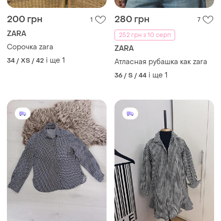
480 грн
1000 грн
1
0
ZARA
ZARA
Рубашка жіноча zara
Рубашка длинная zara
і ще
1
і ще
1
34 / XS / 42
36 / S / 44
ТОП оголошень
TOP
TOP