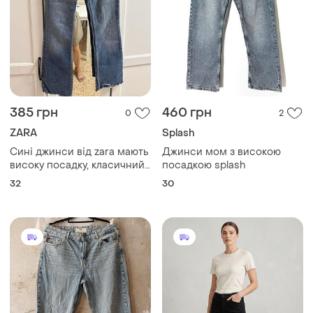
385 грн
460 грн
0
2
ZARA
Splash
Сині джинси від zara мають
Джинси мом з високою
високу посадку, класичний
посадкою splash
дизайн із п'ятьма кишенями
32
30
та злегка розкльошений
крій