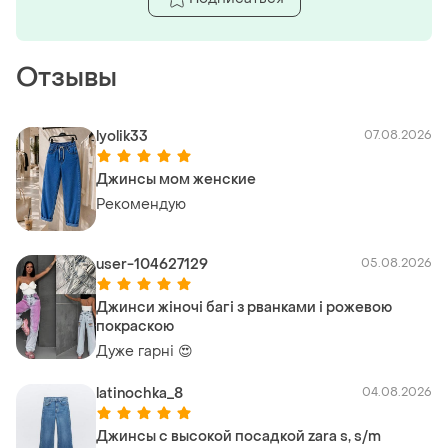
Отзывы
lyolik33
07.08.2026
Джинсы мом женские
Рекомендую
user-104627129
05.08.2026
Джинси жіночі багі з рванками і рожевою
покраскою
Дуже гарні 😍
latinochka_8
04.08.2026
Джинсы с высокой посадкой zara s, s/m