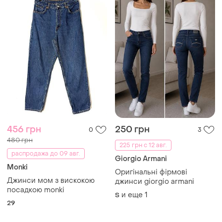
456 грн
250 грн
0
3
480 грн
225 грн с 12 авг.
распродажа до 09 авг.
Giorgio Armani
Monki
Оригінальні фірмові
Джинси мом з вискокою
джинси giorgio armani
посадкою monki
и еще
1
S
29