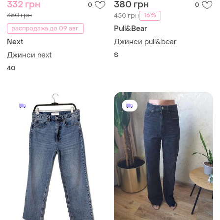
332 грн
380 грн
0
0
350 грн
-16%
450 грн
Pull&Bear
распродажа до 09 авг.
Next
Джинси pull&bear
Джинси next
S
40