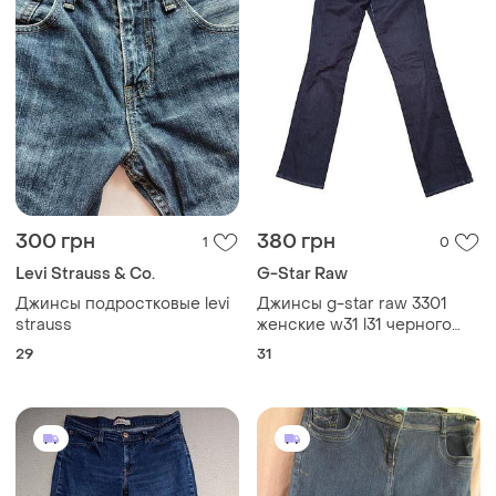
300 грн
380 грн
1
0
Levi Strauss & Co.
G-Star Raw
Джинсы подростковые levi
Джинсы g-star raw 3301
strauss
женские w31 l31 черного
цвета
29
31