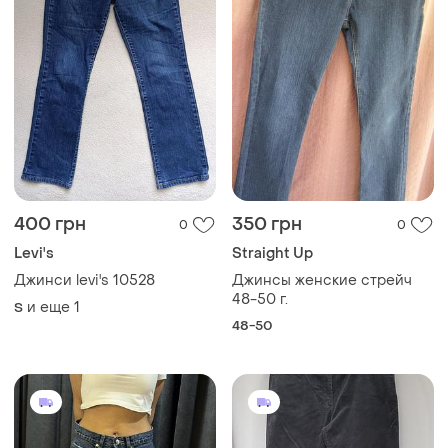
400 грн
350 грн
0
0
Levi's
Straight Up
Джинси levi's 10528
Джинсы женские стрейч
48-50 г.
и еще
1
S
48-50