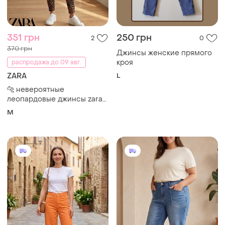
351 грн
250 грн
2
0
370 грн
Джинсы женские прямого
кроя
распродажа до 09 авг.
ZARA
L
​🐆 невероятные
леопардовые джинсы zara
trafaluc с высокой
M
посадкой / m (38)/
идеальное состояние🤎
(возможен торг 😉)