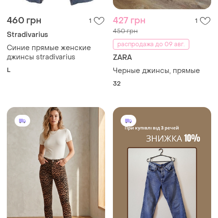
460 грн
427 грн
1
1
450 грн
Stradivarius
распродажа до 09 авг.
Синие прямые женские
джинсы stradivarius
ZARA
L
Черные джинсы, прямые
32