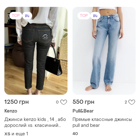
TOP
TOP
1250 грн
550 грн
0
2
Kenzo
Pull&Bear
Джинси kenzo kids , 14 , або
Прямые классные джинсы
дорослий xs. класичний
pull and bear
колір . оригінал !
и еще
1
40
XS