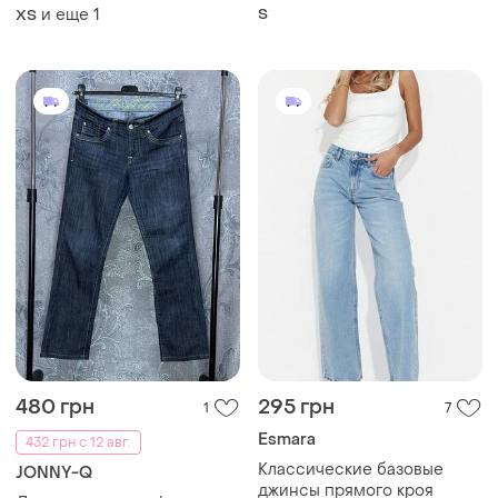
h&m
и еще
1
S
XS
480 грн
295 грн
1
7
Esmara
432 грн с 12 авг.
Классические базовые
JONNY-Q
джинсы прямого кроя