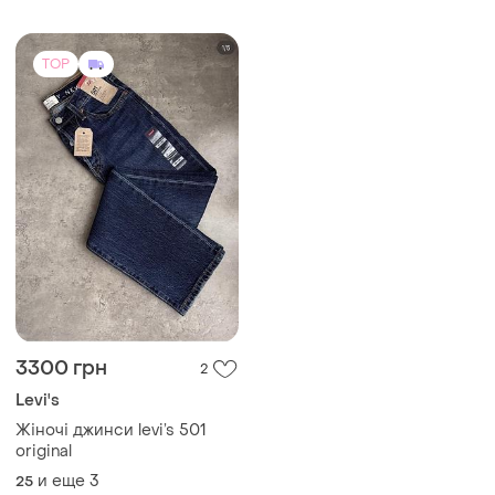
TOP
3300 грн
2
Levi's
Жіночі джинси levi’s 501
original
и еще
3
25