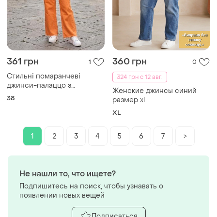
361 грн
360 грн
1
0
Стильні помаранчеві
324 грн с 12 авг.
джинси-палаццо з
Женские джинсы синий
необробленим краєм
38
размер xl
XL
1
2
3
4
5
6
7
>
Не нашли то, что ищете?
Подпишитесь на поиск, чтобы узнавать о
появлении новых вещей
Подписаться