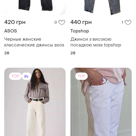
420 грн
440 грн
0
1
ASOS
Topshop
Черные женские
Джинси з високою
классические джинсы asos
посадкою мом topshop
28
28
TOP
TOP