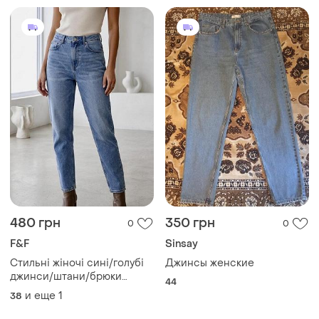
480 грн
350 грн
0
0
F&F
Sinsay
Стильні жіночі сині/голубі
Джинсы женские
джинси/штани/брюки
44
f&f,розмір 39
и еще
1
38