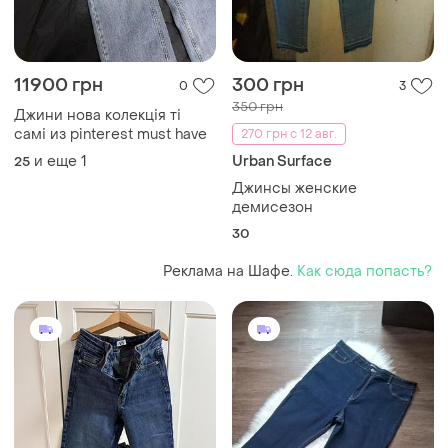
11900 грн
300 грн
0
3
350 грн
Джини нова колекція ті
самі из pinterest must have
270 грн с 12 авг.
и еще
1
Urban Surface
25
Джинсы женские
демисезон
30
Реклама на Шафе.
Как сюда попасть?