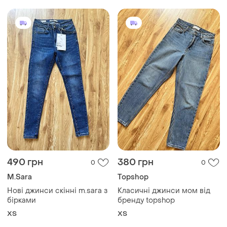
490 грн
380 грн
0
0
M.Sara
Topshop
Нові джинси скінні m.sara з
Класичні джинси мом від
бірками
бренду topshop
XS
XS