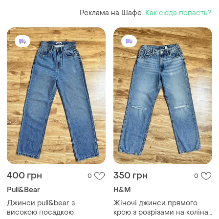
Реклама на Шафе.
Как сюда попасть?
400 грн
350 грн
0
0
Pull&Bear
H&M
Джинси pull&bear з
Жіночі джинси прямого
високою посадкою
крою з розрізами на колінах