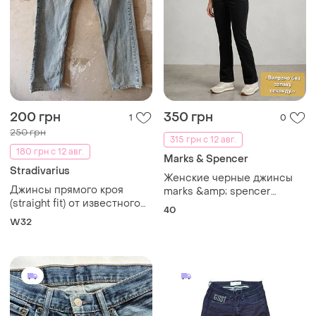
200 грн
350 грн
1
0
250 грн
315 грн с 12 авг.
180 грн с 12 авг.
Marks & Spencer
Stradivarius
Женские черные джинсы
Джинсы прямого кроя
marks &amp; spencer
(straight fit) от известного
размер 12
40
бренда stradivarius
W32
(линейка str).