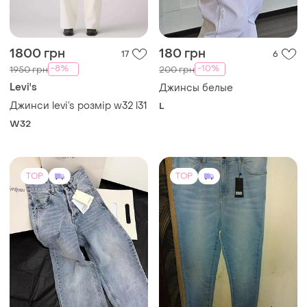
1800 грн
180 грн
17
6
-8%
-10%
1950 грн
200 грн
Levi's
Джинсы белые
Джинси levi’s розмір w32 l31
L
W32
TOP
TOP