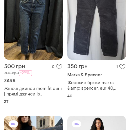
500 грн
350 грн
0
1
-29%
700 грн
Marks & Spencer
ZARA
Женские брюки marks
&amp; spencer, eur 40,
Жіночі джинси mom fit сині
темно-серые вельветовые
| прямі джинси із
40
брюки прямого кроя из
середньою посадкою |
37
мягкого хлопкового
розмір s,m
материала в мелкий рубчик,
вельветы