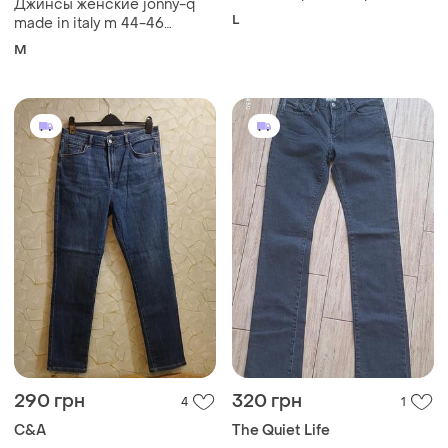
Джинсы женские jonny-q
L
made in italy m 44-46
размер темно-синие
M
классические прямые
низкая посадка брюки
брюки женская одежда
деним итальялия
290 грн
320 грн
4
1
C&A
The Quiet Life