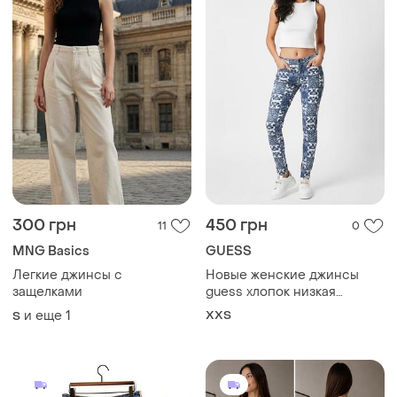
300 грн
450 грн
11
0
MNG Basics
GUESS
Легкие джинсы с
Новые женские джинсы
защелками
guess хлопок низкая
посадка xxs
и еще
1
XХS
S