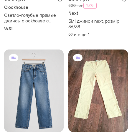
-13%
320 грн
Clockhouse
Next
Светло-голубые прямые
джинсы clockhouse с
Білі джинси next, розмір
высокой посадкой
36/38
W31
и еще
1
27