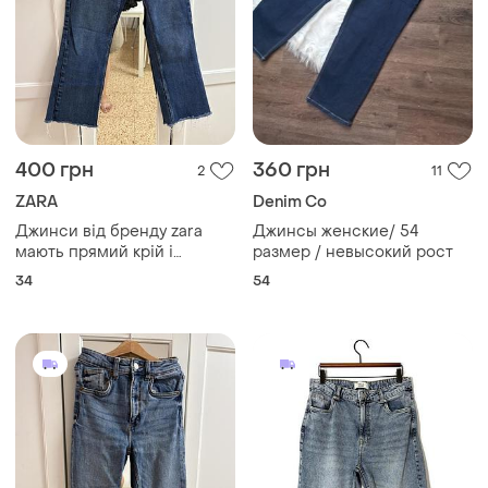
400 грн
360 грн
2
11
ZARA
Denim Co
Джинси від бренду zara
Джинсы женские/ 54
мають прямий крій і
размер / невысокий рост
класичний синій колір.
34
54