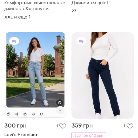
Комфортные качественные
Джинси тм quiet
джинсы c&a тянутся
27
и еще
1
XXL
300 грн
359 грн
1
1
Levi's Premium
323 грн с 12 авг.