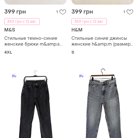
399 грн
399 грн
1
1
359 грн с 12 авг.
359 грн с 12 авг.
M&S
H&M
Стильные темно-синие
Стильные синие джинсы
женские брюки m&amp;s
женские h&amp;m (размер
collection (размер u924 /
eur 36)
4XL
S
eur 52)