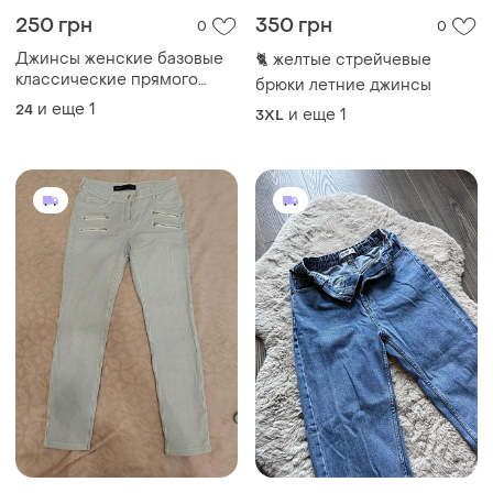
250 грн
350 грн
0
0
Джинсы женские базовые
🐈 желтые стрейчевые
классические прямого
брюки летние джинсы
кроя
и еще
1
24
и еще
1
3XL