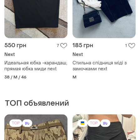
550 грн
185 грн
7
1
Next
Next
Идеальная юбка -карандаш,
Стильна спідниця міді з
прямая юбка миди next
замочками next
38 / M / 46
M
ТОП объявлений
TOP
TOP