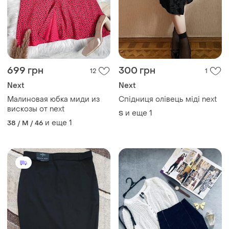
699 грн
300 грн
12
1
Next
Next
Малиновая юбка миди из
Спідниця олівець міді next
вискозы от next
и еще
1
S
и еще
1
38 / M / 46