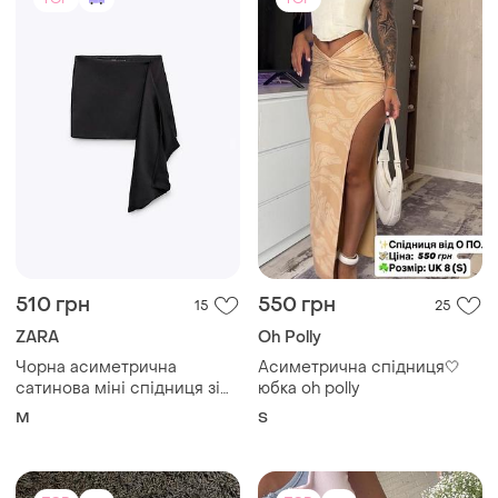
510 грн
550 грн
15
25
ZARA
Oh Polly
Чорна асиметрична
Асиметрична спідниця🤍
сатинова міні спідниця зі
юбка oh polly
звисаючою частиною zara
M
S
m розміру