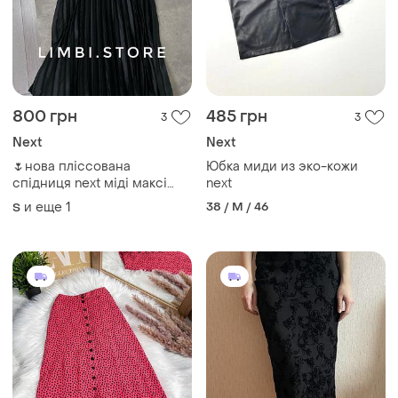
800 грн
485 грн
3
3
Next
Next
🌷нова пліссована
Юбка миди из эко-кожи
спідниця next міді максі
next
юбка плиссированная миди
и еще
1
38 / M / 46
S
макси