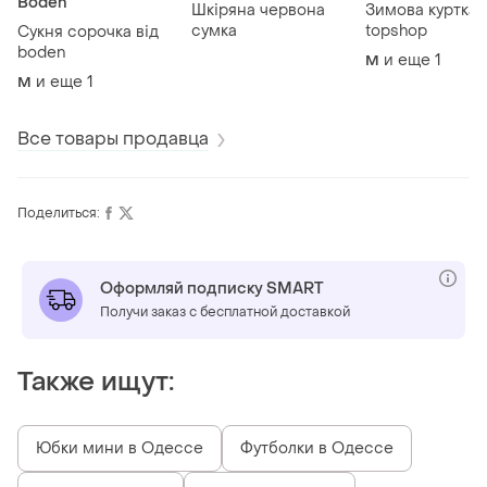
Boden
Шкіряна червона
Зимова куртка 
сумка
topshop
Сукня сорочка від
boden
и еще
1
M
и еще
1
M
Все товары продавца
Поделиться:
Оформляй подписку SMART
Получи заказ с бесплатной доставкой
Также ищут:
Юбки мини в Одессе
Футболки в Одессе