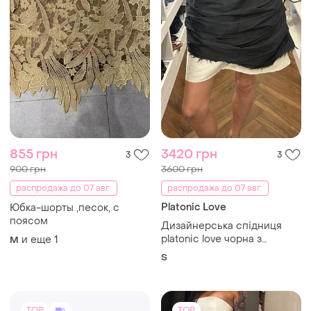
855 грн
3420 грн
3
3
900 грн
3600 грн
распродажа до 07 авг.
распродажа до 07 авг.
Platonic Love
Юбка-шорты ,песок, с
поясом
Дизайнерська спідниця
platonic love чорна з
и еще
1
M
драпіруванням, розмір s
S
TOP
TOP