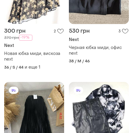
300 грн
530 грн
2
3
-19%
370 грн
Next
Next
Черная юбка миди, офис
next
Новая юбка миди, вискоза
next
38 / M / 46
и еще
1
36 / S / 44