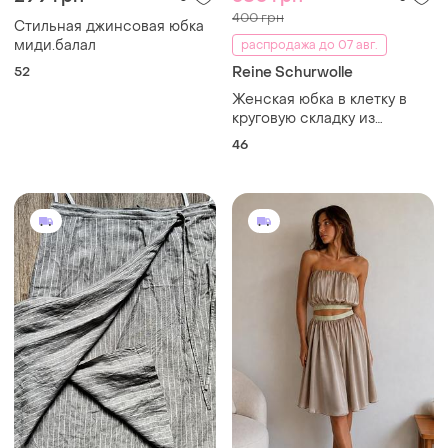
400 грн
Стильная джинсовая юбка
миди.балал
распродажа до 07 авг.
52
Reine Schurwolle
Женская юбка в клетку в
круговую складку из
натуральной овечьей
46
шерсти