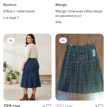
Boohoo
Mango
Юбка с пайетками
Mango отличная юбка миди
из денима р.xxl
и еще
1
L
XXL
299 грн
380 грн
0
3