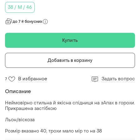
38 / M / 46
до 7 ₴ бонусних
Купить
Добавить в корзину
В избранное
Задать вопрос
7
Описание
Неймовірно стильна й якісна спідниця на зАпах в горохи.
Прикрашена застібкою
Льон/віскоза
Розмір вказано 40, трохи мало мір то на 38