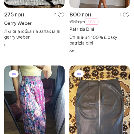
275 грн
800 грн
2
1
-12%
900 грн
Gerry Weber
Patrizia Dini
Льняна юбка на запах міді
gerry weber
Спідниця 100% шовку
patrizia dini
L
38