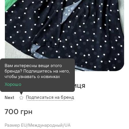
Вам интересны вещи этого
бренда? Подпишитесь на него,
В наличии
1 шт
чтобы узнавать о новинках
Нова стильна спідниця
Хорошо
Подписаться на бренд
Next
700 грн
Размер EU/Международный/UA