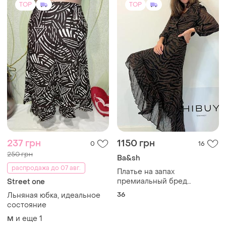
TOP
TOP
237 грн
1150 грн
0
16
250 грн
Ba&sh
распродажа до 07 авг.
Платье на запах
премиальный бред
Street one
ba&amp;sh вискоза
36
Льняная юбка, идеальное
состояние
и еще
1
M