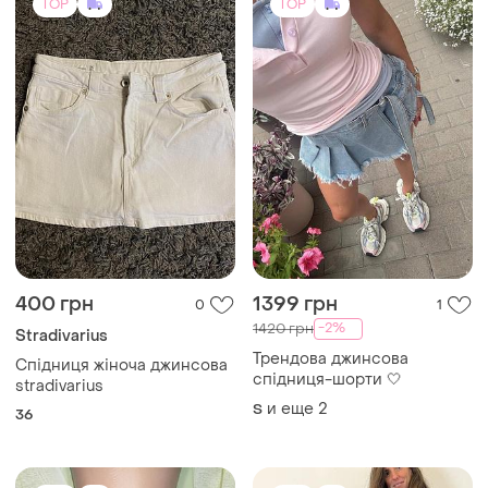
TOP
TOP
400 грн
1399 грн
0
1
-2%
1420 грн
Stradivarius
Трендова джинсова
Спідниця жіноча джинсова
спідниця-шорти 🤍
stradivarius
и еще
2
S
36