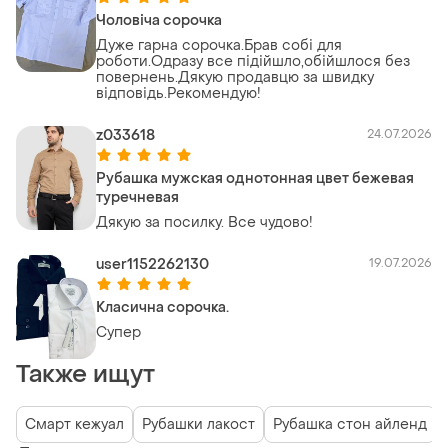
Чоловіча сорочка
Дуже гарна сорочка.Брав собі для
роботи.Одразу все підійшло,обійшлося без
повернень.Дякую продавцю за швидку
відповідь.Рекомендую!
z033618
24.07.2026
Рубашка мужская однотонная цвет бежевая
туречневая
Дякую за посилку. Все чудово!
user1152262130
19.07.2026
Класична сорочка.
Супер
Также ищут
Смарт кежуал
Рубашки лакост
Рубашка стон айленд