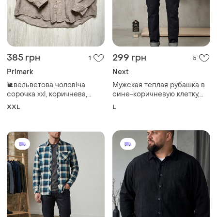
385 грн
299 грн
1
5
Primark
Next
🐌вельветова чоловіча
Мужская теплая рубашка в
сорочка xxl, коричнева,
сине-коричневую клетку,
primark, вельвет
плотная рубашка для
XXL
L
повседневного
использования бренда next
sp размера l