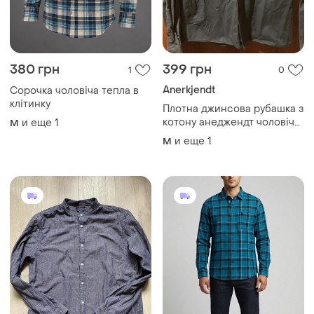
380 грн
399 грн
1
0
Anerkjendt
Сорочка чоловіча тепла в
клітинку
Плотна джинсова рубашка з
котону анеджендт чоловіча
и еще
1
M
в темно-сірому кольорі
и еще
1
M
дизайну данія