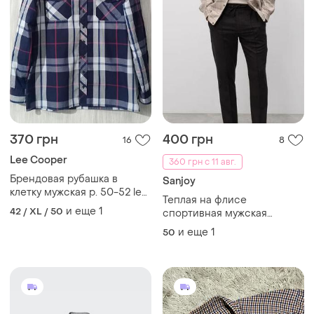
370 грн
400 грн
16
8
Lee Cooper
360 грн с 11 авг.
Брендовая рубашка в
Sanjoy
клетку мужская р. 50-52 lee
Теплая на флисе
cooper синяя
и еще
1
42 / XL / 50
спортивная мужская
рубашка α Youtho sanjoy
и еще
1
50