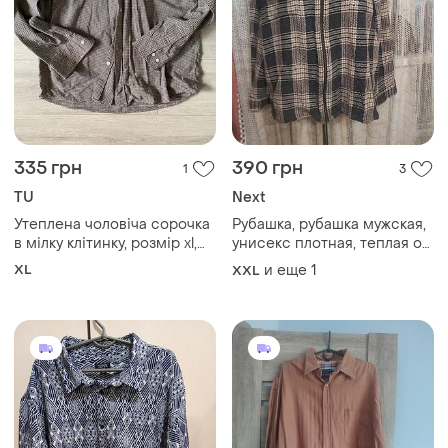
335 грн
390 грн
1
3
TU
Next
Утеплена чоловіча сорочка
Рубашка, рубашка мужская,
в мілку клітинку, розмір xl,
унисекс плотная, теплая от
бренд tu, бавовняна
next. размер по бирке 3xl
XL
и еще
1
XXL