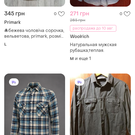
345 грн
271 грн
0
0
285 грн
Primark
распродажа до 10 авг.
🐙бежева чоловіча сорочка,
вельветова, primark, розмір
Woolrich
l
L
Натуральная мужская
рубашка,теплая.
и еще
1
M