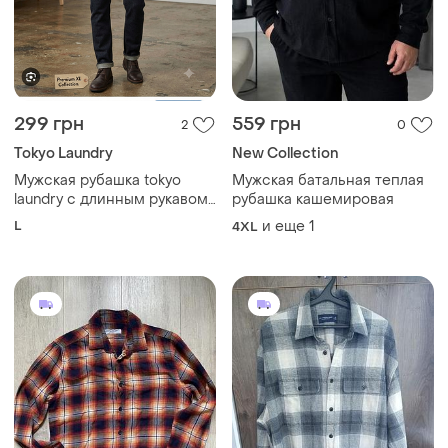
299 грн
559 грн
2
0
Tokyo Laundry
New Collection
Мужская рубашка tokyo
Мужская батальная теплая
laundry с длинным рукавом
рубашка кашемировая
в синюю клетку и
L
и еще
1
4XL
нагрудным карманом
фланель байка хлопок