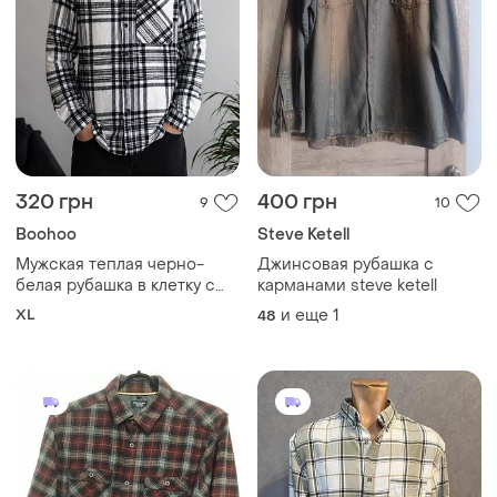
320 грн
400 грн
9
10
Boohoo
Steve Ketell
Мужская теплая черно-
Джинсовая рубашка с
белая рубашка в клетку с
карманами steve ketell
карманом на пуговицах от
XL
и еще
1
48
бренда boohoo