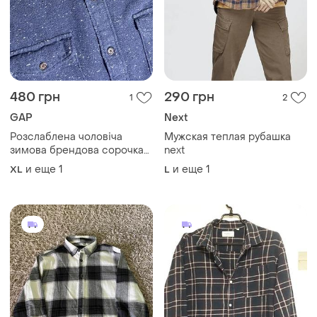
480 грн
290 грн
1
2
GAP
Next
Розслаблена чоловіча
Мужская теплая рубашка
зимова брендова сорочка
next
gap великого розміру
и еще
1
и еще
1
XL
L