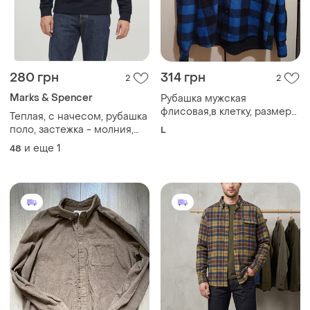
280 грн
314 грн
2
2
Marks & Spencer
Рубашка мужская
флисовая,в клетку, размер
Теплая, с начесом, рубашка
л.
поло, застежка - молния,
L
темный синий,
и еще
1
48
marks&spencer. м сост.
нового