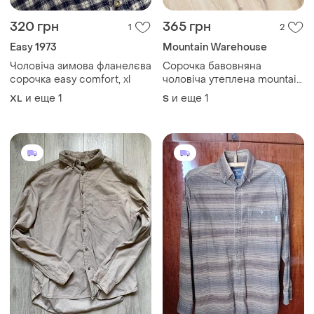
320 грн
365 грн
1
2
Easy 1973
Mountain Warehouse
Чоловіча зимова фланелєва
Сорочка бавовняна
сорочка easy comfort, xl
чоловіча утеплена mountain
warehouse (m)
и еще
1
и еще
1
XL
S