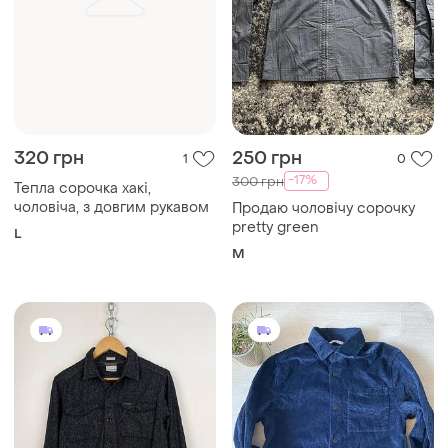
320 грн
250 грн
1
0
-17%
300 грн
Тепла сорочка хакі,
чоловіча, з довгим рукавом
Продаю чоловічу сорочку
pretty green
L
M