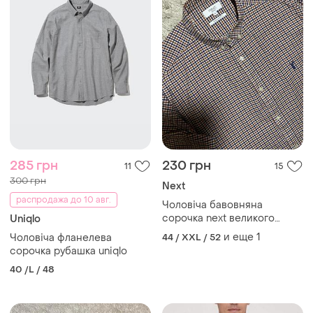
285 грн
230 грн
11
15
300 грн
Next
распродажа до 10 авг.
Чоловіча бавовняна
сорочка next великого
Uniqlo
розміру
и еще
1
Чоловіча фланелева
44 / XXL / 52
сорочка рубашка uniqlo
40 /L / 48