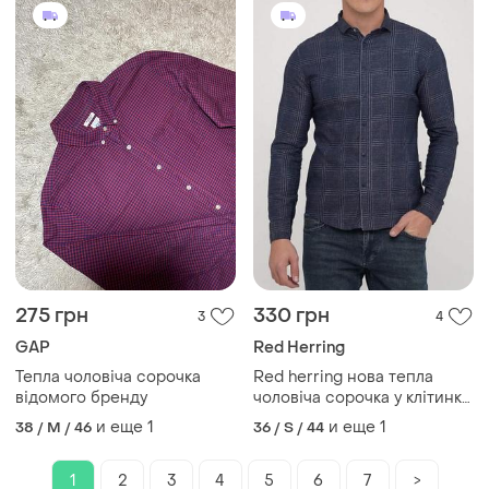
275 грн
330 грн
3
4
GAP
Red Herring
Тепла чоловіча сорочка
Red herring нова тепла
відомого бренду
чоловіча сорочка у клітинку
синя фланель розмір м
и еще
1
и еще
1
38 / M / 46
36 / S / 44
1
2
3
4
5
6
7
>