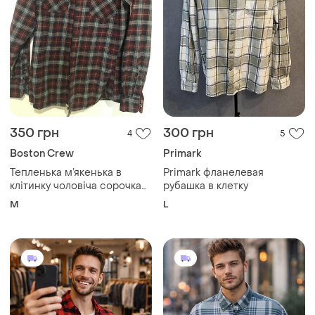
350 грн
300 грн
4
5
Boston Crew
Primark
Тепленька м’якенька в
Primark фланелевая
клітинку чоловіча сорочка
рубашка в клетку
котон (м)
M
L