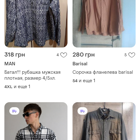
318 грн
280 грн
4
5
MAN
Barisal
Батал!!! рубашка мужская
Сорочка фланелева barisal
плотная, размер 4/5хл.
и еще
1
54
и еще
1
4XL