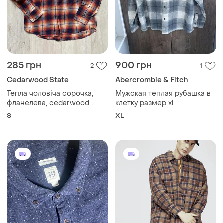
285 грн
900 грн
2
1
Cedarwood State
Abercrombie & Fitch
Тепла чоловіча сорочка,
Мужская теплая рубашка в
фланелева, cedarwood
клетку размер xl
state, розмір s, у клітинку
S
XL