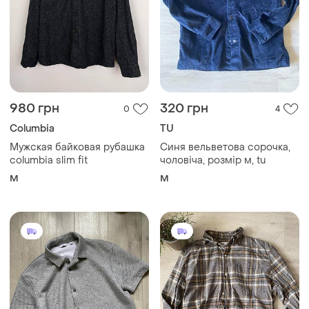
980 грн
320 грн
0
4
Columbia
TU
Мужская байковая рубашка
Синя вельветова сорочка,
columbia slim fit
чоловіча, розмір м, tu
M
M