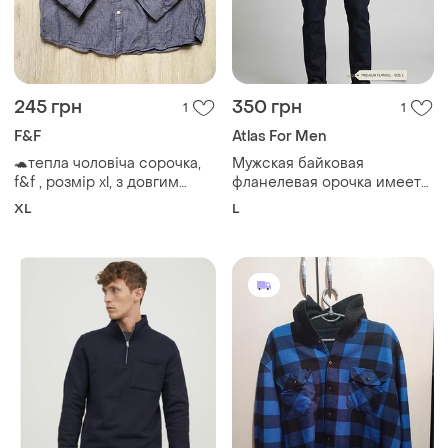
245 грн
350 грн
1
1
F&F
​Atlas For Men
🐢тепла чоловіча сорочка,
Мужская байковая
f&f , розмір xl, з довгим
фланелевая орочка имеет
рукавом, фланелева
классический узор в
XL
L
бирюзовых и черных тонах
из 100% хлопка для отдыха