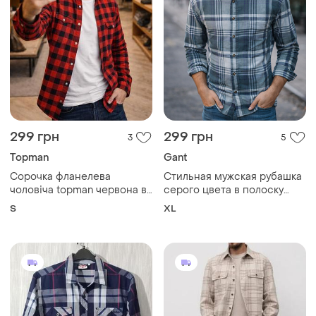
299 грн
299 грн
3
5
Topman
Gant
Сорочка фланелева
Стильная мужская рубашка
чоловіча topman червона в
серого цвета в полоску
клітинку s 100% бавовна
gant twil e - z fit made in
S
XL
portugal