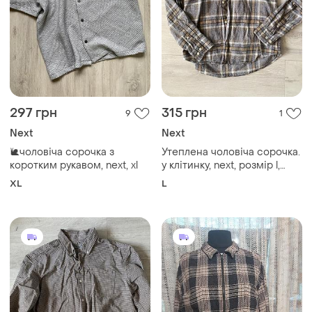
297 грн
315 грн
9
1
Next
Next
🐌чоловіча сорочка з
Утеплена чоловіча сорочка.
коротким рукавом, next, xl
у клітинку, next, розмір l,
фланель, котон
XL
L