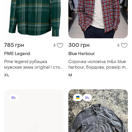
785 грн
300 грн
3
5
PME Legend
Blue Harbour
Pme legend рубашка
Сорочка чоловіча m&s blue
мужская зима original l сток
harbour, бордова, розмір m,
k57-52
100% бавовна (фланель)
XL
M