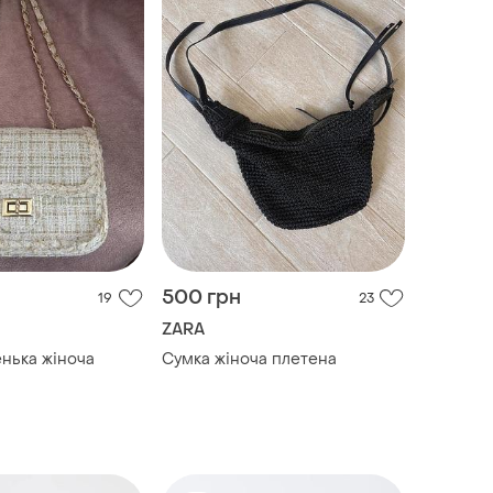
500 грн
19
23
ZARA
енька жіноча
Сумка жіноча плетена