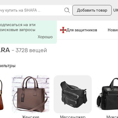
Добавить товар
U
ь на поиск
одписаться на эти
поисковые запросы
Сделано в Украине
Для защитников
Нови
Хорошо
ARA
-
3728 вещей
фильтры
Женские
Мессенджер
Мужс