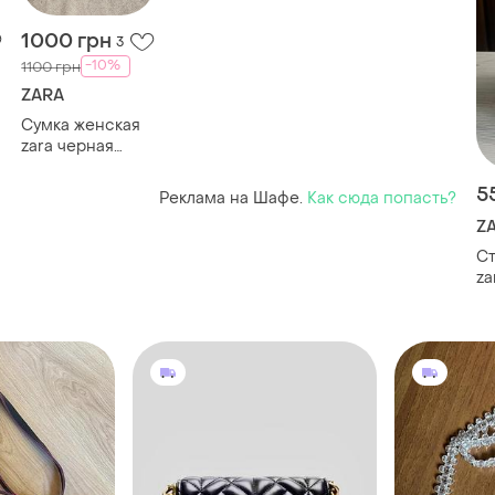
1000 грн
3
-10%
1100 грн
ZARA
Сумка женская
zara черная
через плечо с
ручкой
5
Реклама на Шафе.
Как сюда попасть?
Z
Ст
za
) 
із