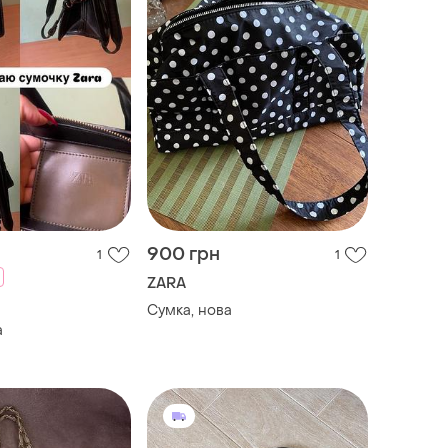
900 грн
1
1
ZARA
Сумка, нова
a