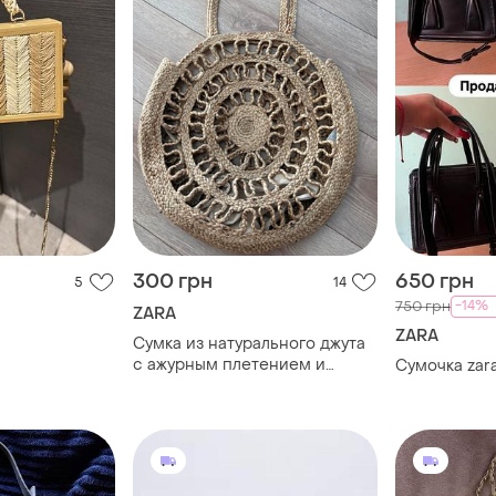
300 грн
650 грн
5
14
-14%
750 грн
ZARA
ZARA
Сумка из натурального джута
с ажурным плетением и
Сумочка zar
плетеными ручками