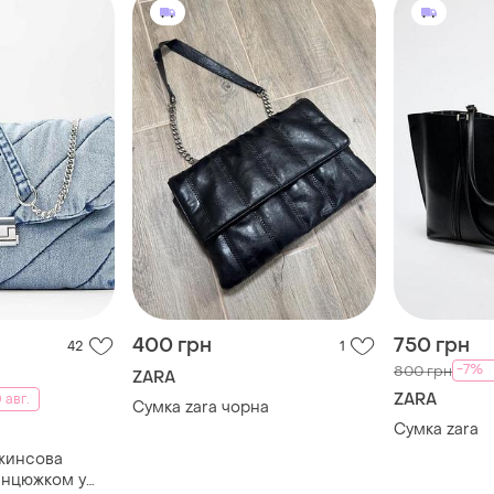
400 грн
750 грн
42
1
-7%
800 грн
ZARA
ZARA
 авг.
Сумка zara чорна
Сумка zara
джинсова
анцюжком у