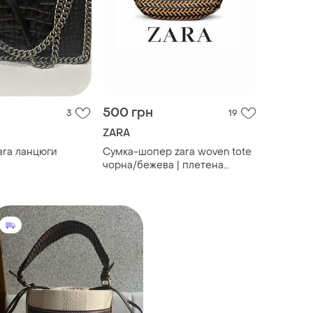
500 грн
3
19
ZARA
ara ланцюги
Сумка-шопер zara woven tote
чорна/бежева | плетена
екошкіра | велика містка