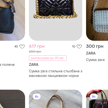
617 грн
300 грн
45
10
650 грн
ZARA
распродажа до 09 авг.
Сумка zara
з полече
ZARA
Сумка zara стильна стьобана з
масивною ланцюжком чорна