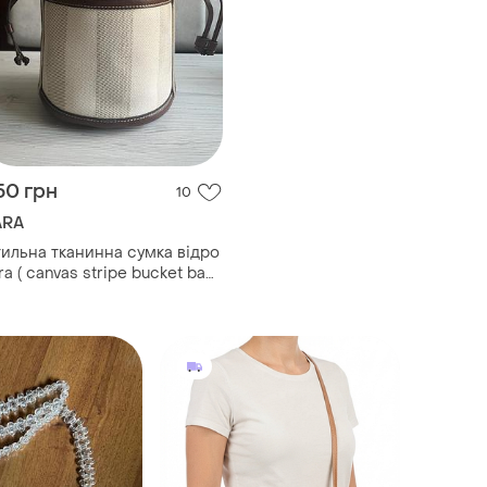
50 грн
10
ARA
ильна тканинна сумка відро
ra ( canvas stripe bucket bag
з коричневим оздобленням
 шкіри