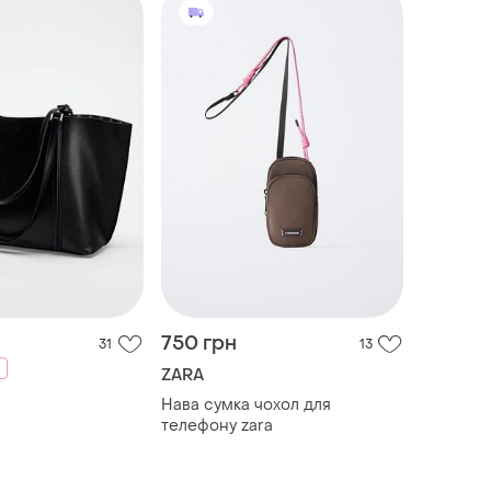
750 грн
31
13
ZARA
Нава сумка чохол для
телефону zara