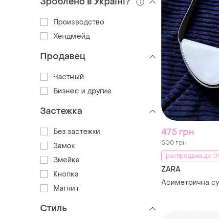
Зроблено в Україні?
Производство
Хендмейд
Продавец
Частный
Бизнес и другие
Застежка
475 грн
Без застежки
500 грн
Замок
распродажа до 09
Змейка
ZARA
Кнопка
Асиметрична су
Магнит
Стиль