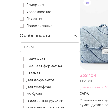
Вечерние
Классические
Пляжные
Повседневные
Особенности
Винтажная
Вмещает формат А4
Вязаная
332 грн
Для документов
350 грн
Для телефона
распродажа до 10
ZARA
Из бусин
Стильна м'яка 
С длинными ручками
сумка-дутик з л