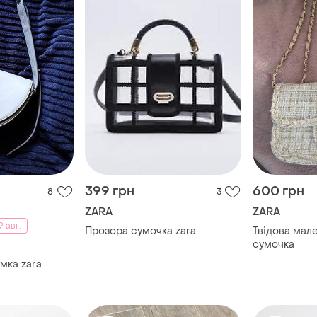
399 грн
600 грн
8
3
ZARA
ZARA
 авг.
Прозора сумочка zara
Твідова мал
сумочка
мка zara