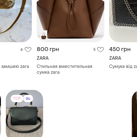
800 грн
450 грн
6
5
ZARA
ZARA
з замшею zara
Стильная вместительная
Сумука від z
сумка zara
TOP