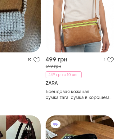
499 грн
19
1
599 грн
449 грн с 10 авг.
ZARA
Брендовая кожаная
сумка,zara. сумка в хорошем
состоянии