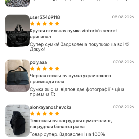
user33469118
08.08.2026
Крутая стильная сумка victoria's secret
оригинал
Супер сумка! Задоволена покупкою на всі 💯
Дякую!
poly.aaa
07.08.2026
Черная стильная сумка украинского
производителя
Сумка якісна, відповідає фотографії + ціна
приємна 🥰
alonkayanoshevcka
07.08.2026
Текстильная нагрудная сумка-слинг,
нагрудная бананка puma
Товар супер. Задоволені на 100%