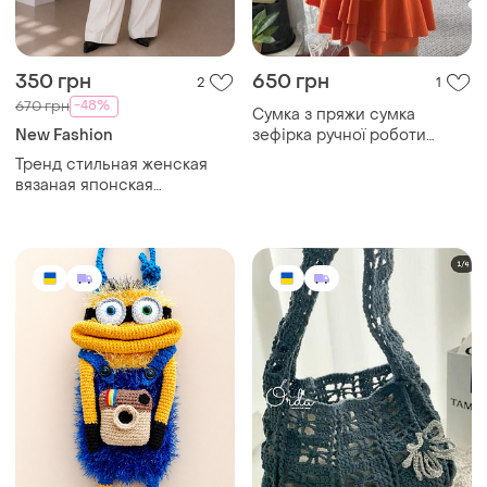
350 грн
650 грн
2
1
-48%
670 грн
Сумка з пряжи сумка
New Fashion
зефірка ручної роботи
плюшева сумка
Тренд стильная женская
вязаная японская
текстильная сумка шоппер
графический принт