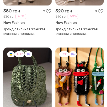
350 грн
320 грн
2
0
-45%
-50%
630 грн
640 грн
New Fashion
New Fashion
Тренд стильная женская
Тренд стильная женская
вязаная японская
вязаная японская
текстильная сумка шоппер
текстильная сумка шоппер
графический принт
графический принт
TOP
TOP