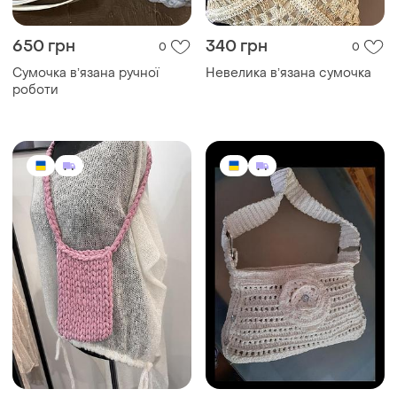
650 грн
340 грн
0
0
Сумочка вʼязана ручної
Невелика вʼязана сумочка
роботи