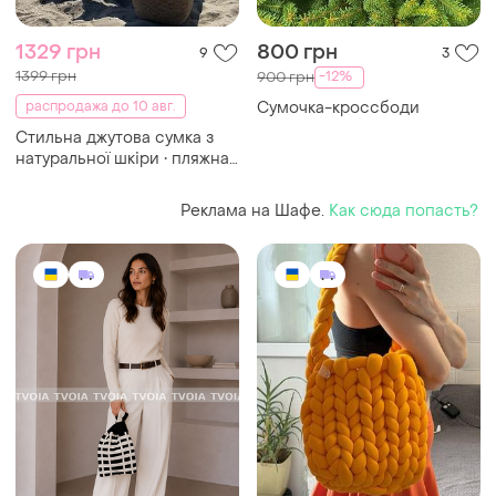
1329 грн
800 грн
9
3
1399 грн
-12%
900 грн
распродажа до 10 авг.
Сумочка-кроссбоди
Стильна джутова сумка з
натуральної шкіри • пляжна
сумка-шопер ручної роботи
Реклама на Шафе.
Как сюда попасть?