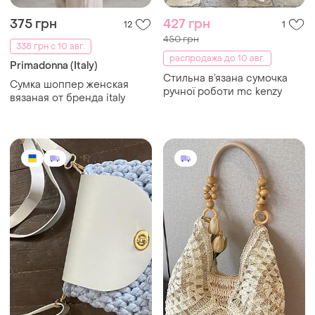
375 грн
427 грн
12
1
450 грн
338 грн с 10 авг.
распродажа до 10 авг.
Primadonna (Italy)
Стильна в’язана сумочка
Сумка шоппер женская
ручної роботи mc kenzy
вязаная от бренда italy