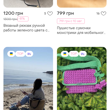
1200 грн
799 грн
5
16
-8%
1300 грн
719 грн с 10 авг.
Вязаный рюкзак ручной
Пушистые сумочки
работы зеленого цвета с
монстрики для мобильного
золотой фурнитурой
телефона / hand made
TOP
TOP