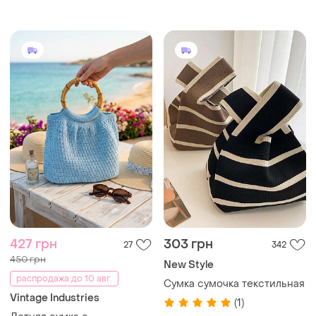
золотистую цепочку и
застежку-молнию.
427 грн
303 грн
27
342
450 грн
New Style
распродажа до 10 авг.
Сумка сумочка текстильная
Vintage Industries
(1)