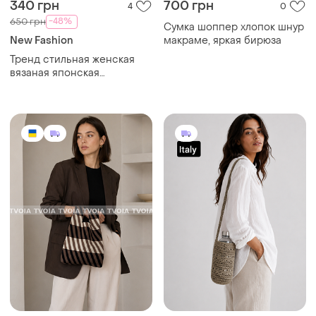
340 грн
700 грн
4
0
-48%
650 грн
Сумка шоппер хлопок шнур
New Fashion
макраме, яркая бирюза
Тренд стильная женская
вязаная японская
текстильная сумка шоппер
графический принт