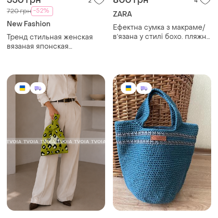
350 грн
800 грн
2
4
-52%
720 грн
ZARA
New Fashion
Ефектна сумка з макраме/
вʼязана у стилі бохо. пляжна
Тренд стильная женская
сумка
вязаная японская
текстильная сумка шоппер
графический принт