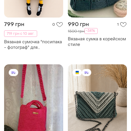
799 грн
990 грн
0
1
-34%
1500 грн
719 грн с 10 авг.
Вязаная сумка в корейском
Вязаная сумочка "посипака
стиле
- фотограф" для
мобильного телефона /
hand made