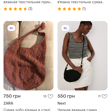
вязаная текстильная принт
в'язана текстильна сумка
в руку сильная модная
шопер графічний принт
(3)
(1)
новая
абстракція
750 грн
550 грн
15
11
ZARA
Next
Сумка хобо в‘язана в стилі
Черная вязаная сумка