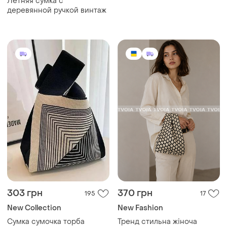
Летняя сумка с
деревянной ручкой винтаж
303 грн
370 грн
195
17
New Collection
New Fashion
Сумка сумочка торба
Тренд стильна жіноча