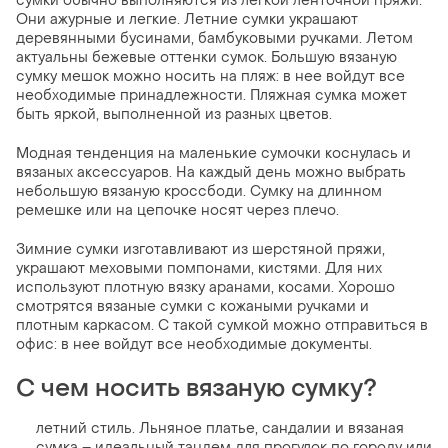
сумки обычно выполняются из легкой ленточной пряжи.
Они ажурные и легкие. Летние сумки украшают
деревянными бусинами, бамбуковыми ручками. Летом
актуальны бежевые оттенки сумок. Большую вязаную
сумку мешок можно носить на пляж: в нее войдут все
необходимые принадлежности. Пляжная сумка может
быть яркой, выполненной из разных цветов.
Модная тенденция на маленькие сумочки коснулась и
вязаных аксессуаров. На каждый день можно выбрать
небольшую вязаную кроссбоди. Сумку на длинном
ремешке или на цепочке носят через плечо.
Зимние сумки изготавливают из шерстяной пряжи,
украшают меховыми помпонами, кистями. Для них
используют плотную вязку аранами, косами. Хорошо
смотрятся вязаные сумки с кожаными ручками и
плотным каркасом. С такой сумкой можно отправиться в
офис: в нее войдут все необходимые документы.
С чем носить вязаную сумку?
летний стиль. Льняное платье, сандалии и вязаная
сумка – идеальный тандем для прогулок по городу или