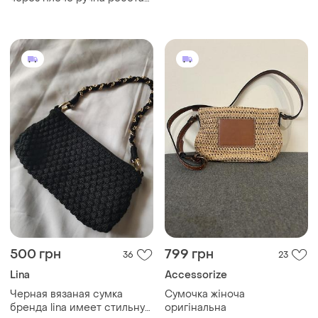
сумка аксесуари
500 грн
799 грн
36
23
Lina
Accessorize
Черная вязаная сумка
Сумочка жіноча
бренда lina имеет стильную
оригінальна