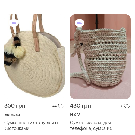
шоппер, мини сумка в
узел в черно-бежевое и
японском стиле
цветной гамме с
геометрическим
полосатым узором
350 грн
430 грн
44
7
Esmara
H&M
Сумка соломка круглая с
Сумка вязаная, для
кисточками
телефона, сумка из
молочного шпакта, ручная