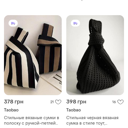
контрастными светло-
коричневыми ручками на
молнии цвет айвори
378 грн
398 грн
21
16
Taobao
Taobao
Стильные вязаные сумки в
Стильная черная вязаная
полоску с ручкой-петлей
сумка в стиле тоут,