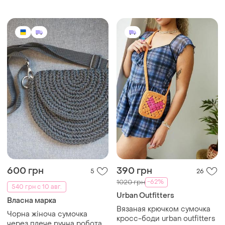
работа, сумка из джута
600 грн
390 грн
5
26
-62%
1020 грн
540 грн с 10 авг.
Urban Outfitters
Власна марка
Вязаная крючком сумочка
Чорна жіноча сумочка
кросс-боди urban outfitters
через плече ручна робота