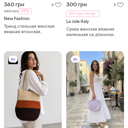
360 грн
300 грн
6
5
-44%
640 грн
270 грн с 10 авг.
New Fashion
La Jole Italy
Тренд стильная женская
Сумка женская вязаная
вязаная японская
маленькая на длинном
текстильная сумка шоппер
ремешке от бренда italy
графический принт