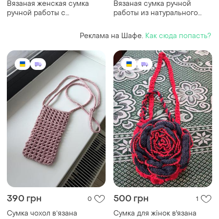
Вязаная женская сумка
Вязаная сумка ручной
ручной работы с
работы из натурального
металлической цепочкой
джута
бежевая
Реклама на Шафе.
Как сюда попасть?
390 грн
500 грн
0
1
Сумка чохол вʼязана
Сумка для жінок в'язана