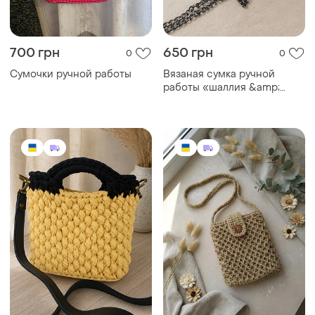
700 грн
650 грн
0
0
Сумочки ручной работы
Вязаная сумка ручной
работы «шаллия &amp;
серебро»