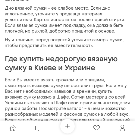
Дно вязаной сумки - ее слабое место. Если дно
уплотненное, уточните у продавца материал
уплотнителя. Картон испортится после первой стирки.
Если вязаная сумка имеет подкладку, она должна быть
плотной, не рыхлой, добротно пришитой к основе.
Ну и конечно, перед покупкой уточните замеры сумки,
чтобы представить ее вместительность.
Где купить недорогую вязаную
сумку в Киеве и Украине
Если Вы умеете вязать крючком или спицами,
смастерить вязаную сумку не составит труда. Если же у
Вас нет необходимых навыков и времени, купить
вязаную сумку можно в Шафе. Сотни мастериц со всей
Украины выставляют в Шафе свои оригинальные изделия
ручной работы. Посмотрите каталог - в нем множество
разнообразных моделей и фасонов сумок на любой вкус.
Будет это объемная сумка шопер или модный маленький
клатч - решать только Вам. Уточните у продавца
необходимые вопросы и закажите доставку удобным