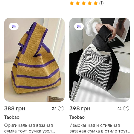
выполнены в стиле
японский стиль, сумка-узел
(1)
японского узла и являются
корейский стиль
популярным трендом
388 грн
398 грн
32
24
Taobao
Taobao
Оригинальная вязаная
Изысканная и стильная
сумка тоут, сумка узел,
вязаная сумка в стиле тоут