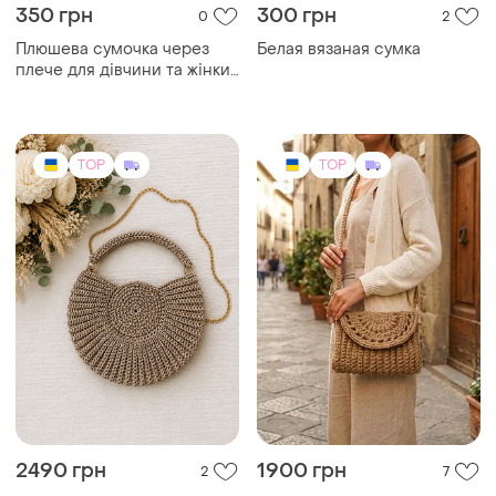
350 грн
300 грн
0
2
Плюшева сумочка через
Белая вязаная сумка
плече для дівчини та жінки
— пильна троянда
TOP
TOP
2490 грн
1900 грн
2
7