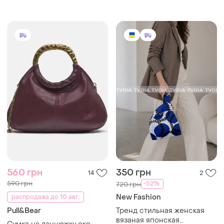
відро
560 грн
350 грн
14
2
590 грн
-52%
720 грн
New Fashion
распродажа до 10 авг.
Pull&Bear
Тренд стильная женская
вязаная японская