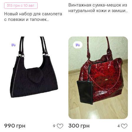
Винтажная сумка-мешок из
315 грн с 10 авг.
натуральной кожи и замши,
Новый набор для самолета
бохо хиппи
с повязки и тапочек
emirates
990 грн
300 грн
9
4