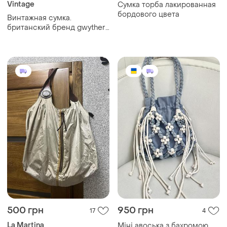
Vintage
Сумка торба лакированная
бордового цвета
Винтажная сумка.
британский бренд gwyther-
snoxells (y2k).
500 грн
950 грн
17
4
La Martina
Міні авоська з бахромою