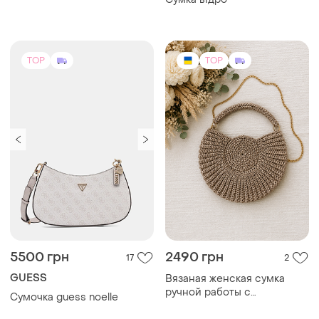
TOP
TOP
5500 грн
2490 грн
17
2
GUESS
Вязаная женская сумка
ручной работы с
Сумочка guess noelle
металлической цепочкой