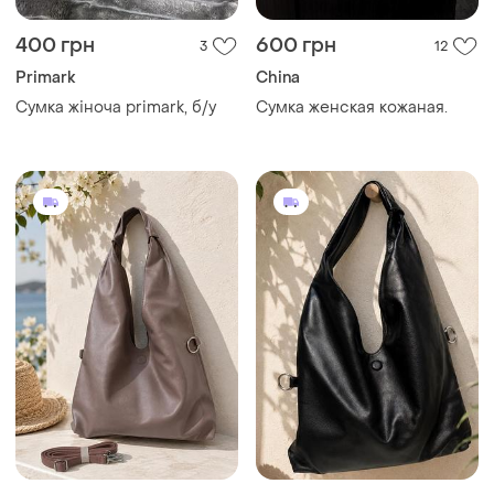
400 грн
600 грн
3
12
Primark
China
Сумка жіноча primark, б/у
Сумка женская кожаная.