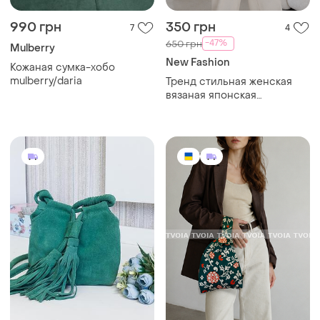
990 грн
350 грн
7
4
-47%
650 грн
Mulberry
New Fashion
Кожаная сумка-хобо
mulberry/daria
Тренд стильная женская
вязаная японская
текстильная сумка шоппер
графический принт