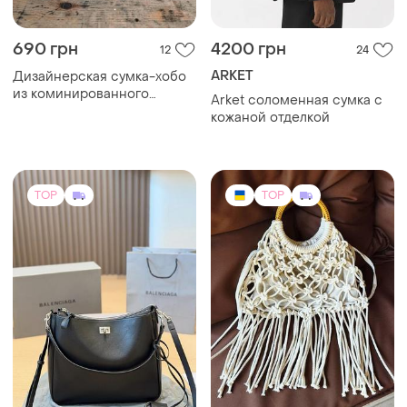
690 грн
4200 грн
12
24
ARKET
Дизайнерская сумка-хобо
из коминированного
Arket соломенная сумка с
денима, ручная работа
кожаной отделкой
TOP
TOP