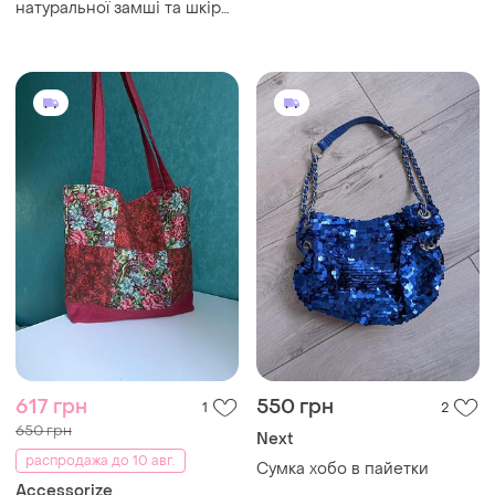
натуральної замші та шкіри •
сіра • натуральна шкіра
617 грн
550 грн
1
2
650 грн
Next
распродажа до 10 авг.
Сумка хобо в пайетки
Accessorize