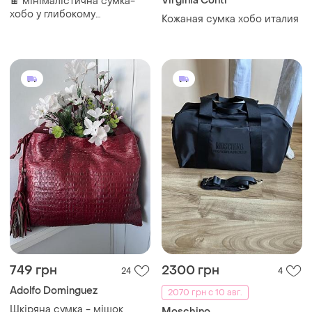
Virginia Conti
🍫 мінімалістична сумка-
хобо у глибокому
Кожаная сумка хобо италия
шоколадному відтінку —
трендовий затишний
кежуал
749 грн
2300 грн
24
4
Adolfo Dominguez
2070 грн с 10 авг.
Шкіряна сумка - мішок
Moschino