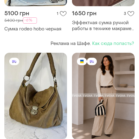
5100 грн
1650 грн
1
3
-6%
5400 грн
Эффектная сумка ручной
работы в технике макраме
Сумка rodeo hobo черная
– стильный и трендовый
акцент для вашего
Реклама на Шафе.
Как сюда попасть?
гардероба! 🌿