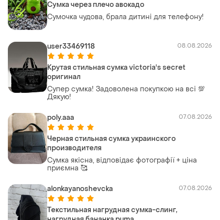
Сумка через плечо авокадо
Сумочка чудова, брала дитині для телефону!
user33469118
08.08.2026
Крутая стильная сумка victoria's secret
оригинал
Супер сумка! Задоволена покупкою на всі 💯
Дякую!
poly.aaa
07.08.2026
Черная стильная сумка украинского
производителя
Сумка якісна, відповідає фотографії + ціна
приємна 🥰
alonkayanoshevcka
07.08.2026
Текстильная нагрудная сумка-слинг,
нагрудная бананка puma