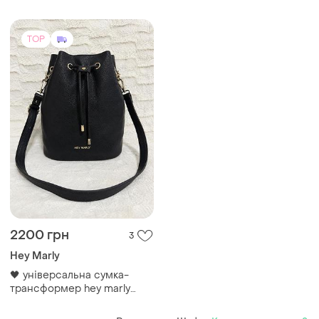
бежевая
TOP
2200 грн
3
Hey Marly
🖤 універсальна сумка-
трансформер hey marly
bucket bag у глибокому
чорному кольорі