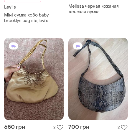
Melissa черная кожаная
Levi's
женская сумка
Міні сумка хобо baby
brooklyn bag від levi’s
650 грн
700 грн
2
2