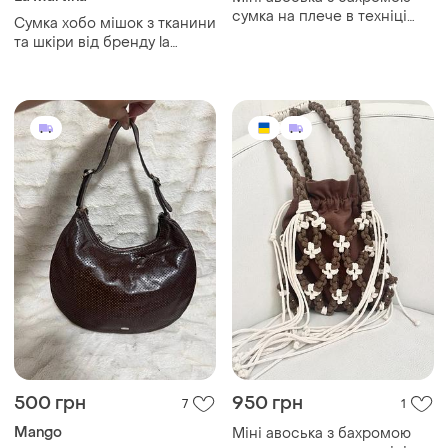
сумка на плече в техніці
Сумка хобо мішок з тканини
макраме
та шкіри від бренду la
martina
500 грн
950 грн
7
1
Mango
Міні авоська з бахромою