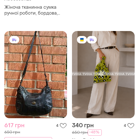
Жіноча тканинна сумка
ручної роботи, бордова,
квіти
617 грн
340 грн
4
4
650 грн
-48%
650 грн