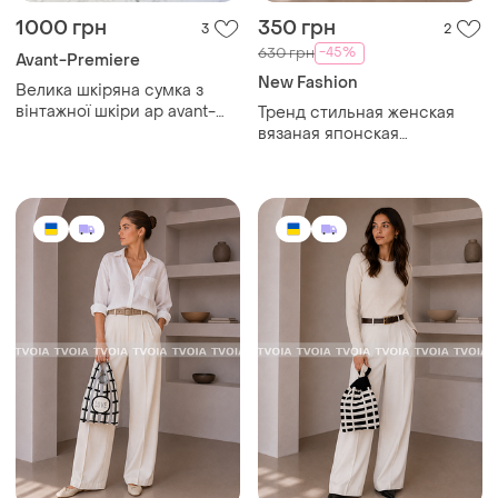
1000 грн
350 грн
3
2
-45%
630 грн
Avant-Premiere
New Fashion
Велика шкіряна сумка з
вінтажної шкіри ap avant-
Тренд стильная женская
première
вязаная японская
текстильная сумка шоппер
графический принт