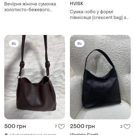
HVISK
Вечірня жіноча сумочка
золотисто-бежевого
Сумка-хобо у формі
кольору
півмісяця (crescent bag) з
анімалістичним зміїним
принтом
500 грн
2500 грн
7
2