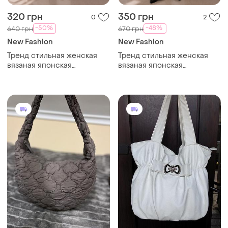
320 грн
350 грн
0
2
-50%
-48%
640 грн
670 грн
New Fashion
New Fashion
Тренд стильная женская
Тренд стильная женская
вязаная японская
вязаная японская
текстильная сумка шоппер
текстильная сумка шоппер
графический принт
графический принт