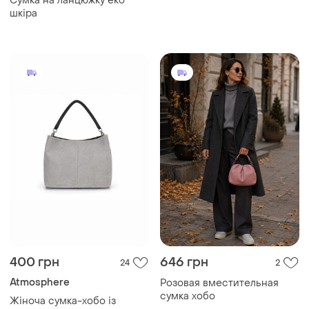
Сумка на ланцюжку еко
текстильная сумка шоппер
шкіра
графический принт
400 грн
646 грн
24
2
Atmosphere
Розовая вместительная
сумка хобо
Жіноча сумка-хобо із