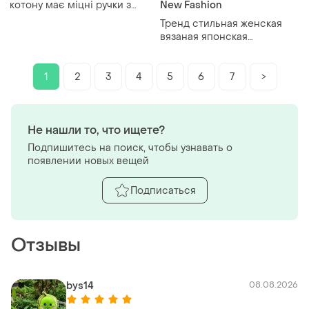
котону має міцні ручки з
New Fashion
канату
Тренд стильная женская
вязаная японская
текстильная сумка шоппер
графический принт
1
2
3
4
5
6
7
>
Не нашли то, что ищете?
Подпишитесь на поиск, чтобы узнавать о
появлении новых вещей
Подписаться
Отзывы
bys14
08.08.2026