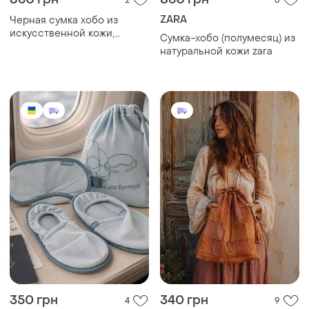
ZARA
Черная сумка хобо из
искусственной кожи,
Сумка-хобо (полумесяц) из
женская черная сумка на
натуральной кожи zara
плечо, сумка шоппер
черная
350 грн
340 грн
4
9