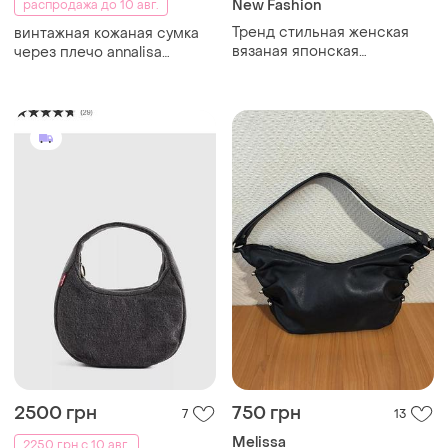
New Fashion
распродажа до 10 авг.
Тренд стильная женская
​винтажная кожаная сумка
вязаная японская
через плечо annalisa
текстильная сумка шоппер
creazioni (made in italy)
графический принт
2500 грн
750 грн
7
13
Melissa
2250 грн с 10 авг.