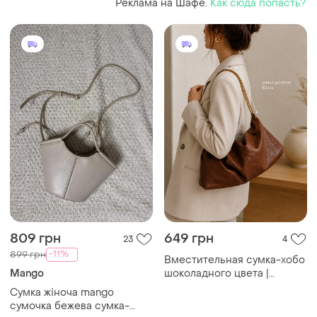
Реклама на Шафе.
Как сюда попасть?
809 грн
649 грн
23
4
-11%
899 грн
Вместительная сумка-хобо
Mango
шоколадного цвета |
эффект жатой кожи |
Сумка жіноча mango
золотая цепочка ск
сумочка бежева сумка-