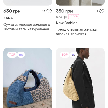
630 грн
350 грн
14
1
-50%
690 грн
ZARA
New Fashion
Сумка замшевая зеленая с
кистями zara, натуральная
Тренд стильная женская
замша.
вязаная японская
текстильная сумка шоппер
графический принт
TOP
TOP