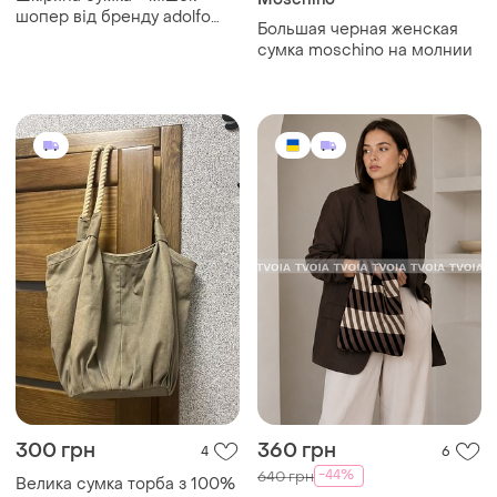
шопер від бренду adolfo
Большая черная женская
dominguez
сумка moschino на молнии
300 грн
360 грн
4
6
-44%
640 грн
Велика сумка торба з 100%