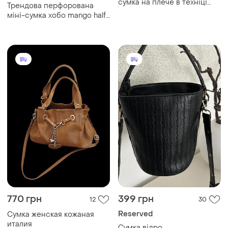
сумка на плече в техніці
Трендова перфорована
макраме
міні-сумка хобо mango half-
moon pocket bag 🇪🇸
770 грн
399 грн
12
30
Reserved
Сумка женская кожаная
италия
Сумка відро