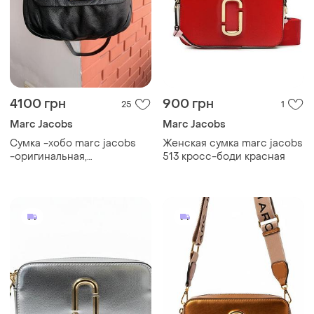
4100 грн
900 грн
25
1
Marc Jacobs
Marc Jacobs
Сумка -хобо marc jacobs
Женская сумка marc jacobs
-оригинальная,
513 кросс-боди красная
классическая,женская,кожаная,
черное цвета