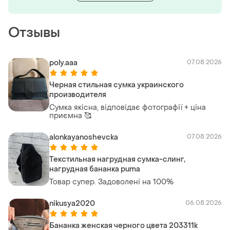
Отзывы
poly.aaa
07.08.2026
Черная стильная сумка украинского
производителя
Сумка якісна, відповідає фотографії + ціна
приємна 🥰
alonkayanoshevcka
07.08.2026
Текстильная нагрудная сумка-слинг,
нагрудная бананка puma
Товар супер. Задоволені на 100%
nikusya2020
06.08.2026
Бананка женская черного цвета 203311k