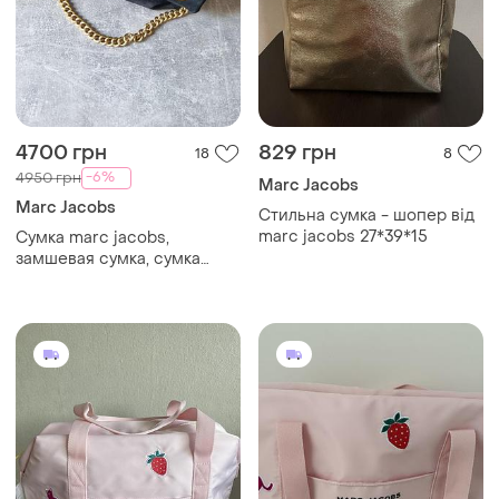
4700 грн
829 грн
18
8
-6%
4950 грн
Marc Jacobs
Marc Jacobs
Стильна сумка - шопер від
marc jacobs 27*39*15
Сумка marc jacobs,
замшевая сумка, сумка
клатч marc jacobs