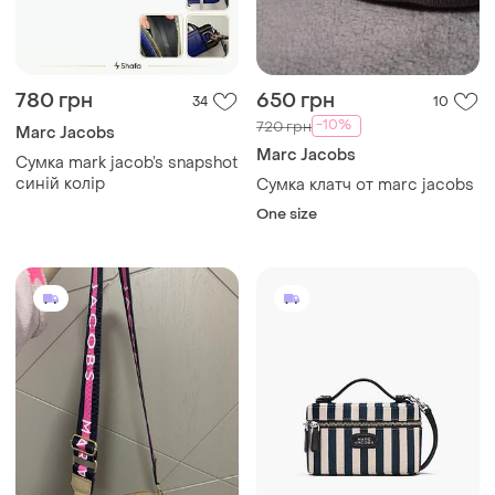
780 грн
650 грн
34
10
-10%
720 грн
Marc Jacobs
Marc Jacobs
Сумка mark jacob’s snapshot
синій колір
Сумка клатч от marc jacobs
One size