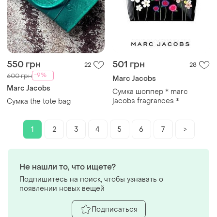
550 грн
501 грн
22
28
-9%
600 грн
Marc Jacobs
Marc Jacobs
Сумка шоппер * marc
jacobs fragrances *
Сумка the tote bag
1
2
3
4
5
6
7
>
Не нашли то, что ищете?
Подпишитесь на поиск, чтобы узнавать о
появлении новых вещей
Подписаться