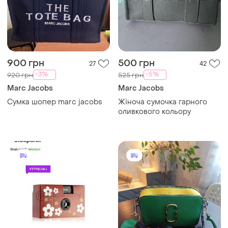
900 грн
500 грн
27
42
-3%
-5%
920 грн
525 грн
Marc Jacobs
Marc Jacobs
Сумка шопер marc jacobs
Жіноча сумочка гарного
оливкового кольору