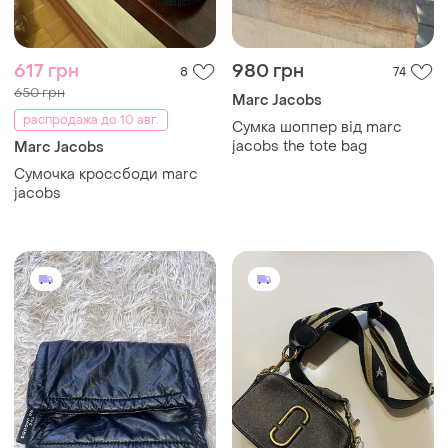
617 грн
980 грн
8
74
650 грн
Marc Jacobs
распродажа до 10 авг.
Сумка шоппер від marc
jacobs the tote bag
Marc Jacobs
Сумочка кроссбоди marc
jacobs