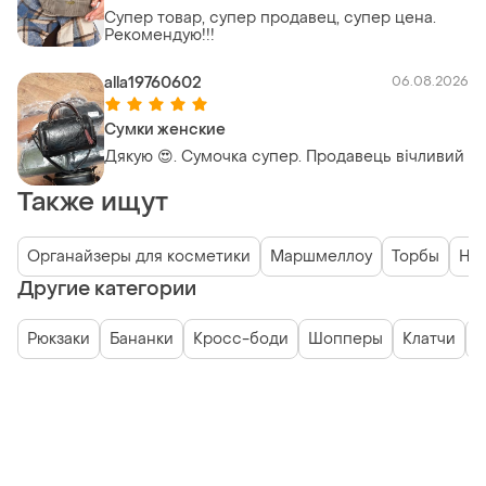
Супер товар, супер продавец, супер цена.
Рекомендую!!!
alla19760602
06.08.2026
Сумки женские
Дякую 😍. Сумочка супер. Продавець вічливий
Также ищут
Органайзеры для косметики
Маршмеллоу
Торбы
Нет
Другие категории
Рюкзаки
Бананки
Кросс-боди
Шопперы
Клатчи
О