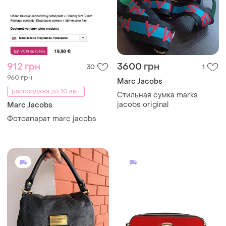
912 грн
3600 грн
30
1
960 грн
Marc Jacobs
распродажа до 10 авг.
Стильная сумка marks
jacobs original
Marc Jacobs
Фотоапарат marc jacobs