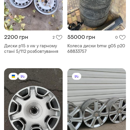
2200 грн
55000 грн
2
0
Диски р15 з vw у гарному
Колеса диски bmw g05 р20
стані 5/112 розбовтування
68833757