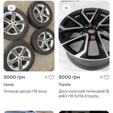
3000 грн
5000 грн
0
0
Lexus
Toyota
Титанові диски r18 lexus
Диск колісний титановий 8j
et40 r18 5х114.3 toyota
сorolla e21 корола auris
ауріс ch-r