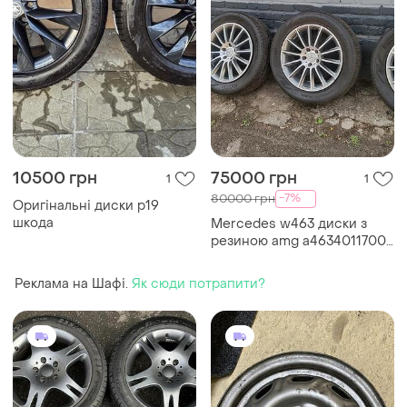
10500 грн
75000 грн
1
1
-7%
80000 грн
Оригінальні диски р19
шкода
Mercedes w463 диски з
резиною amg a4634011700
275/50r20 5/112
Реклама на Шафі.
Як сюди потрапити?