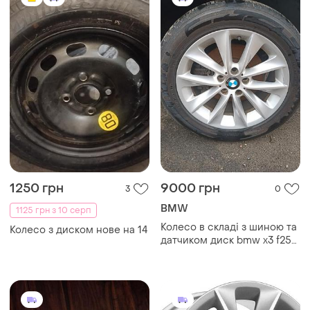
1250 грн
9000 грн
3
0
BMW
1125 грн з 10 серп
Колесо в складі з шиною та
Колесо з диском нове на 14
датчиком диск bmw x3 f25
x4 f26 r18 11-17 36116867131