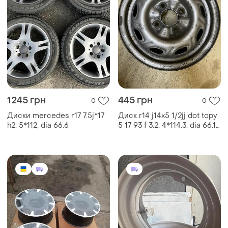
1245 грн
445 грн
0
0
Диски mercedes r17 7.5j*17
Диск r14 j14x5 1/2jj dot topy
h2, 5*112, dia 66.6
5 17 93 f 3.2, 4*114.3, dia 66.1
(1шт)