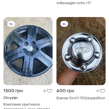
185/60r15
volkswagen soho r17
1500 грн
600 грн
0
0
Chrysler
Ковпак ford f-150/expedition
Комплекм оригіналні