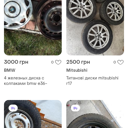
3000 грн
2500 грн
0
0
BMW
Mitsubishi
4 железных диска с
Титанові диски mitsubishi
колпаками bmw е36-
r17