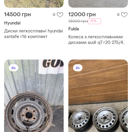
14500 грн
12000 грн
0
0
-8%
13000 грн
Hyundai
Fulda
Диски легкосплавні hyundai
santafe r16 комплект
Колеса з легкосплавними
дисками audi q7 r20 275/45
шини зимові колеса з
дисками в зборі