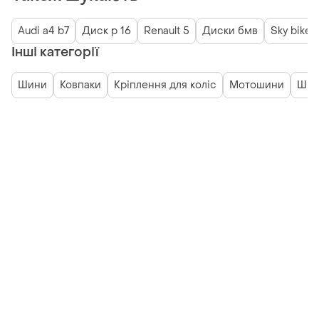
Audi a4 b7
Диск р 16
Renault 5
Диски бмв
Sky bike
Інші категорії
Шини
Ковпаки
Кріплення для коліс
Мотошини
Шин