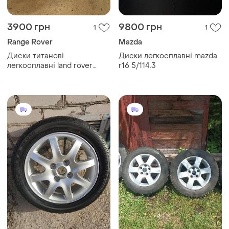
3900 грн
9800 грн
1
1
Range Rover
Mazda
Диски титанові
Диски легкосплавні mazda
легкосплавні land rover
r16 5/114.3
freelander r17 оригінал