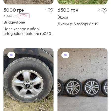
5000 грн
6500 грн
1
0
-17%
6000 грн
Škoda
Bridgestone
Диски р15 взборі 5*112
Нове колесо в зборі
bridgestone potenza re050
205/50 r16 87v + диск kia 16"
et43 4x114,3