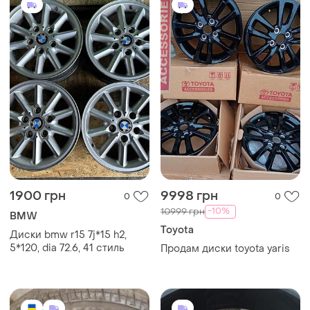
1900 грн
9998 грн
0
0
-10%
10999 грн
BMW
Toyota
Диски bmw r15 7j*15 h2,
5*120, dia 72.6, 41 стиль
Продам диски toyota yaris