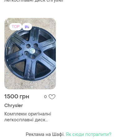
легкосплавні диск chrysler
TOP
1500 грн
0
Chrysler
Комплекм оригіналні
легкосплавні диск
chrysler
Реклама на Шафі.
Як сюди потрапити?