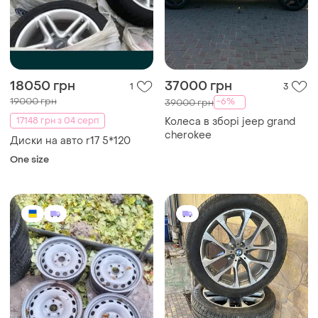
18050 грн
37000 грн
1
3
19000 грн
-6%
39000 грн
17148 грн з 04 серп
Колеса в зборі jeep grand
cherokee
Диски на авто r17 5*120
One size