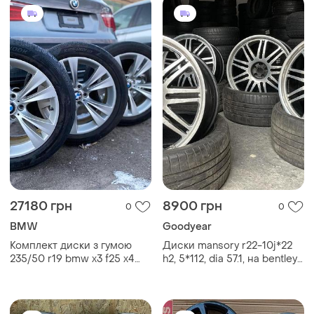
27180 грн
8900 грн
0
0
BMW
Goodyear
Комплект диски з гумою
Диски mansory r22-10j*22
235/50 r19 bmw x3 f25 x4
h2, 5*112, dia 57.1, на bentley
f26 11-17 диск шина гума
та vag група, шини 265/35
розбірка
r22 goodyear