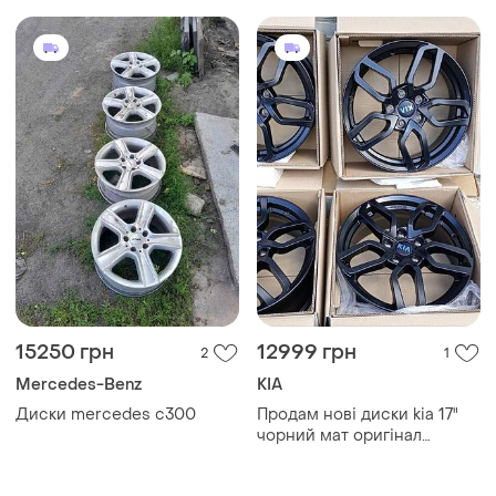
15250 грн
12999 грн
2
1
Mercedes-Benz
КІА
Диски mercedes c300
Продам нові диски kia 17"
чорний мат оригінал
j7400ade07bl