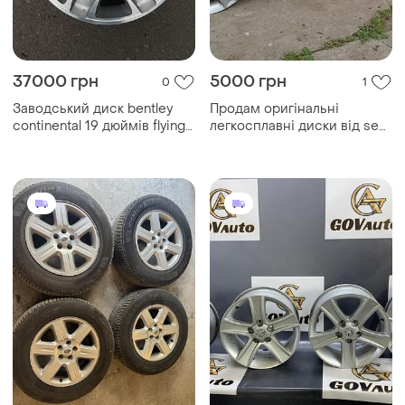
37000 грн
5000 грн
0
1
Заводський диск bentley
Продам оригінальні
continental 19 дюймів flying
легкосплавні диски від seat
spur 3w0601025at
розболтовка 5*112 r17