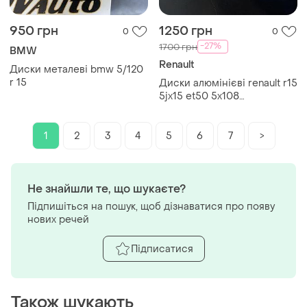
950 грн
1250 грн
0
0
-27%
1700 грн
BMW
Renault
Диски металеві bmw 5/120
r 15
Диски алюмінієві renault r15
5jx15 et50 5x108
7700830790
1
2
3
4
5
6
7
>
Не знайшли те, що шукаєте?
Підпишіться на пошук, щоб дізнаватися про появу
нових речей
Підписатися
Також шукають