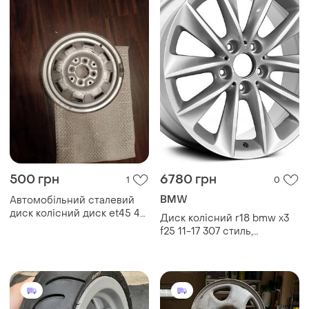
500 грн
6780 грн
1
0
BMW
Автомобільний сталевий
диск колісний диск et45 4
Диск колісний r18 bmw x3
1/2 jx13h
f25 11-17 307 стиль,
36116787578